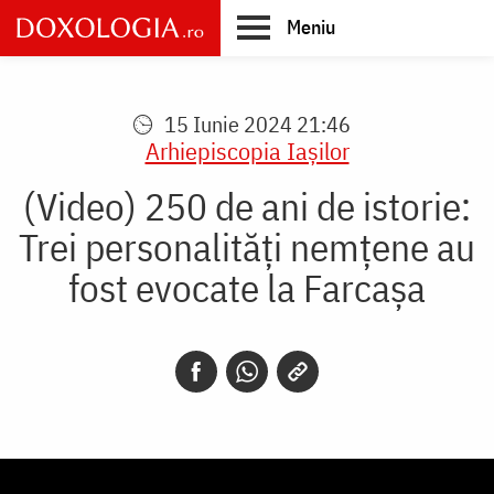
Skip
Meniu
to
main
Main
content
navigation
15 Iunie 2024 21:46
Arhiepiscopia Iaşilor
(Video) 250 de ani de istorie:
Trei personalități nemțene au
fost evocate la Farcașa