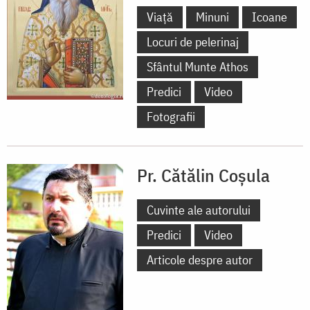
Viață
Minuni
Icoane
Locuri de pelerinaj
Sfântul Munte Athos
Predici
Video
Fotografii
Pr. Cătălin Coșula
Cuvinte ale autorului
Predici
Video
Articole despre autor