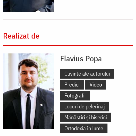
Realizat de
Flavius Popa
Cuvinte ale autorului
Predici
Video
Fotografii
Locuri de pelerinaj
Mănăstiri și biserici
Ortodoxia în lume