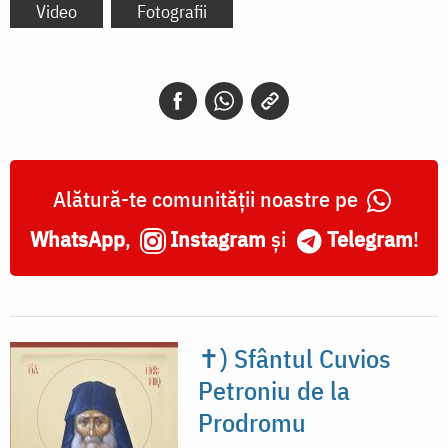
Video
Fotografii
Alătură-te comunității noastre pe
WhatsApp
,
Instagram
și
Telegram
!
✝) Sfântul Cuvios
Petroniu de la
Prodromu