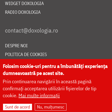
WIDGET DOXOLOGIA
RADIO DOXOLOGIA
DESPRE NOI
POLITICA DE COOKIES
DONEAZĂ ONLINE PENTRU CATEDRALA NAȚIONALĂ
Folosim cookie-uri pentru a îmbunătăți experiența
dumneavoastră pe acest site.
Prin continuarea navigării în această pagină
LIVE
confirmați acceptarea utilizării fișierelor de tip
cookie.
Mai multe informații
Site dezvoltat de
DOXOLOGIA MEDIA
,
Sunt de acord
Nu, mulțumesc