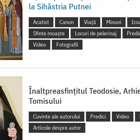
la Sihăstria Putnei
Acatist
Canon
Viață
Minuni
Ico
Sfinte moaște
Locuri de pelerinaj
Predi
Video
Fotografii
Înaltpreasfințitul Teodosie, Arhi
Tomisului
Cuvinte ale autorului
Predici
Video
Articole despre autor