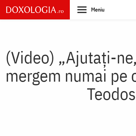
Skip
Meniu
to
main
Main
content
navigation
(Video) „Ajutați-ne,
mergem numai pe ca
Teodosi