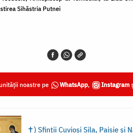
tirea Sihăstria Putnei
nității noastre pe
WhatsApp
,
Instagram
✝) Sfinții Cuvioși Sila, Paisie și 