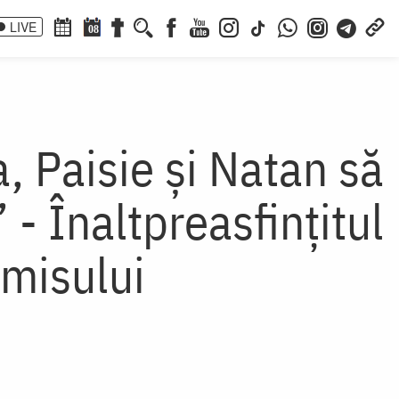
LIVE
08
a, Paisie și Natan să
 Înaltpreasfințitul
omisului