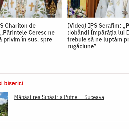
PS Chariton de
(Video) IPS Serafim: „
„Părintele Ceresc ne
dobândi Împărăția lui
 privim în sus, spre
trebuie să ne luptăm pr
rugăciune”
i biserici
Mănăstirea Sihăstria Putnei – Suceava