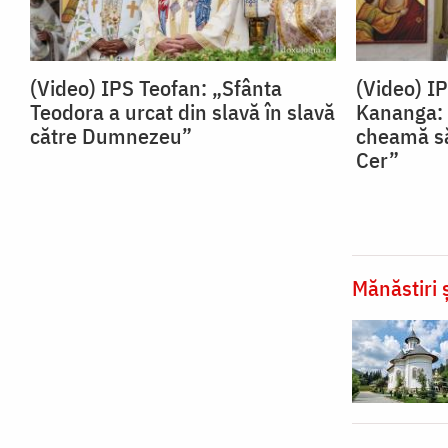
(Video) IPS Teofan: „Sfânta
(Video) I
Teodora a urcat din slavă în slavă
Kananga: 
către Dumnezeu”
cheamă să
Cer”
Mănăstiri ș