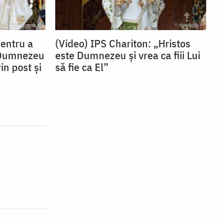
Pentru a
(Video) IPS Chariton: „Hristos
 Dumnezeu
este Dumnezeu și vrea ca fiii Lui
in post și
să fie ca El”