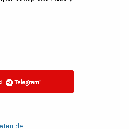
și
Telegram
!
Natan de