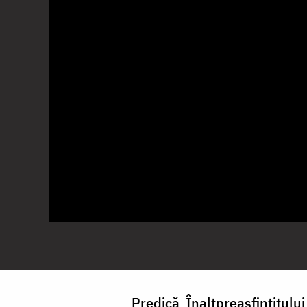
Predică Înaltpreasfințitului