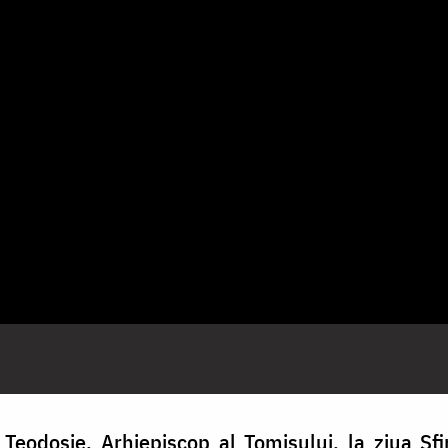
 Teodosie, Arhiepiscop al Tomisului, la ziua Sfin