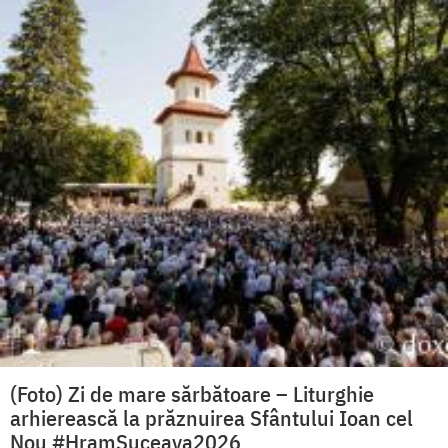
(Foto) Zi de mare sărbătoare – Liturghie
arhierească la prăznuirea Sfântului Ioan cel
Nou #HramSuceava2026