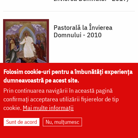
Pastorală la Învierea
Domnului - 2010
Folosim cookie-uri pentru a îmbunătăți experiența
dumneavoastră pe acest site.
Prin continuarea navigării în această pagină
confirmați acceptarea utilizării fișierelor de tip
cookie.
Mai multe informații
Sunt de acord
Nu, mulțumesc