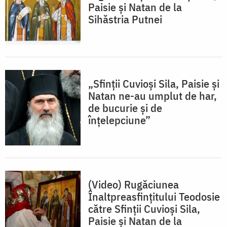
Paisie și Natan de la
Sihăstria Putnei
„Sfinții Cuvioși Sila, Paisie și
Natan ne-au umplut de har,
de bucurie și de
înțelepciune”
(Video) Rugăciunea
Înaltpreasfințitului Teodosie
către Sfinții Cuvioși Sila,
Paisie și Natan de la