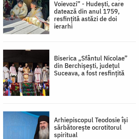
Voievozi” - Hudeşti, care
datează din anul 1759,
resfințită astăzi de doi
ierarhi
Biserica „Sfântul Nicolae”
din Berchișești, județul
Suceava, a fost resfințită
Arhiepiscopul Teodosie îşi
sărbătoreşte ocrotitorul
spiritual