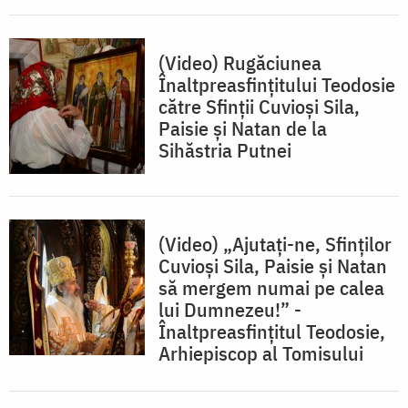
(Video) Rugăciunea
Înaltpreasfințitului Teodosie
către Sfinții Cuvioși Sila,
Paisie și Natan de la
Sihăstria Putnei
(Video) „Ajutați-ne, Sfinților
Cuvioși Sila, Paisie și Natan
să mergem numai pe calea
lui Dumnezeu!” -
Înaltpreasfințitul Teodosie,
Arhiepiscop al Tomisului