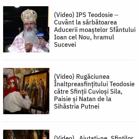
(Video) IPS Teodosie ‒
Cuvânt la sărbătoarea
Aducerii moaștelor Sfântului
Ioan cel Nou, hramul
Sucevei
(Video) Rugăciunea
Înaltpreasfințitului Teodosie
către Sfinții Cuvioși Sila,
Paisie și Natan de la
Sihăstria Putnei
(Video) „Ajutați-ne, Sfinților