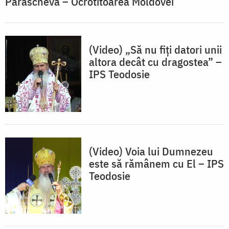
Parascheva – Ocrotitoarea Moldovei
(Video) „Să nu fiți datori unii
altora decât cu dragostea” –
IPS Teodosie
(Video) Voia lui Dumnezeu
este să rămânem cu El – IPS
Teodosie