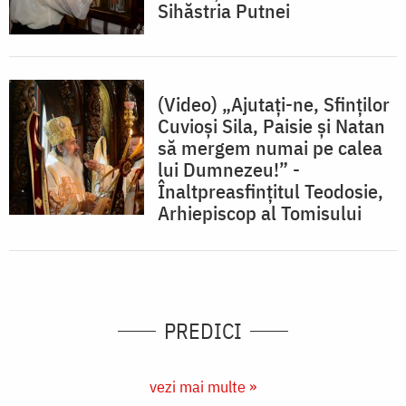
Sihăstria Putnei
(Video) „Ajutați-ne, Sfinților
Cuvioși Sila, Paisie și Natan
să mergem numai pe calea
lui Dumnezeu!” -
Înaltpreasfințitul Teodosie,
Arhiepiscop al Tomisului
PREDICI
vezi mai multe »