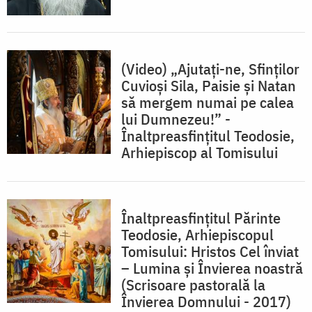
(Video) „Ajutați-ne, Sfinților
Cuvioși Sila, Paisie și Natan
să mergem numai pe calea
lui Dumnezeu!” -
Înaltpreasfințitul Teodosie,
Arhiepiscop al Tomisului
Înaltpreasfințitul Părinte
Teodosie, Arhiepiscopul
Tomisului: Hristos Cel înviat
– Lumina și Învierea noastră
(Scrisoare pastorală la
Învierea Domnului - 2017)