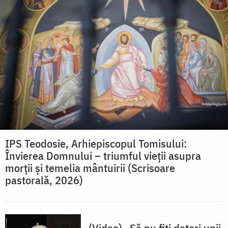
IPS Teodosie, Arhiepiscopul Tomisului:
Învierea Domnului – triumful vieții asupra
morții și temelia mântuirii (Scrisoare
pastorală, 2026)
(Video) „Să nu fiți datori unii