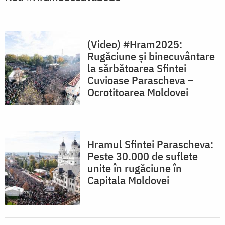
(Video) #Hram2025:
Rugăciune și binecuvântare
la sărbătoarea Sfintei
Cuvioase Parascheva –
Ocrotitoarea Moldovei
Hramul Sfintei Parascheva:
Peste 30.000 de suflete
unite în rugăciune în
Capitala Moldovei