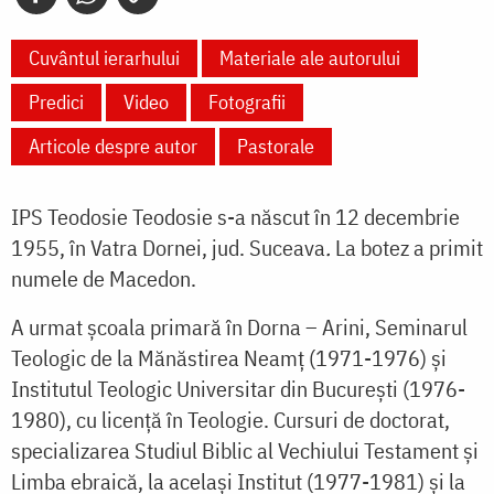
Cuvântul ierarhului
Materiale ale autorului
Predici
Video
Fotografii
Articole despre autor
Pastorale
IPS Teodosie Teodosie s-a născut în 12 decembrie
1955, în Vatra Dornei, jud. Suceava
.
La botez a primit
numele de Macedon.
A urmat şcoala pri­mară în Dorna – Arini, Seminarul
Teologic de la Mănăstirea Neamţ (1971-1976) şi
Institutul Teologic Universitar din Bucu­reşti (1976-
1980), cu licenţă în Teologie. Cursuri de doctorat,
specializarea Studiul Biblic al Vechiului Testament şi
Limba ebraică, la acelaşi Institut (1977-1981) şi la