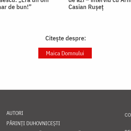
nar de bun!”
Casian Rușeț
Citește despre:
Maica Domnului
AUTORI
PĂRINȚI DUHOVNICEȘTI