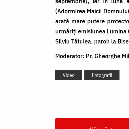
septembrie), iar în luna 
(Adormirea Maicii Domnului 
arată mare putere protecto
urmăriți emisiunea Lumina O
Silviu Tătulea, paroh la Bise
Moderator: Pr. Gheorghe Mi
Video
Fotografii