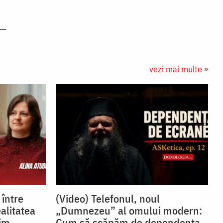
vezi mai multe »
 între
(Video) Telefonul, noul
ealitatea
„Dumnezeu” al omului modern:
im.
Cum să scăpăm de dependența