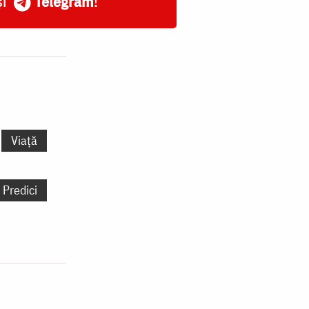
și
Telegram
!
Viață
Predici