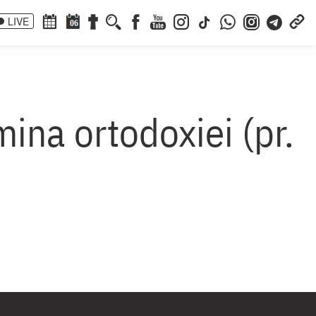
LIVE
06
ina ortodoxiei (pr.