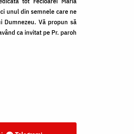
dicată tot Fecioarei Maria
 ci unul din semnele care ne
 lui Dumnezeu. Vă propun să
vând ca invitat pe Pr. paroh