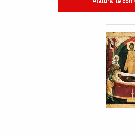
Alătură-te comu