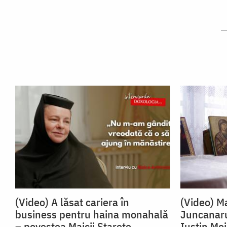
(Video) A lăsat cariera în
(Video) Ma
business pentru haina monahală
Juncanaru
– povestea Maicii Starețe
Iustin Mo