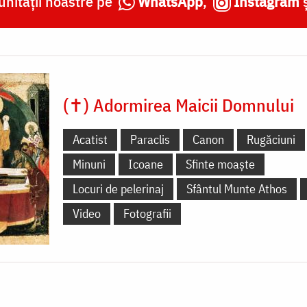
nității noastre pe
WhatsApp
,
Instagram
(✝) Adormirea Maicii Domnului
Acatist
Paraclis
Canon
Rugăciuni
Minuni
Icoane
Sfinte moaște
Locuri de pelerinaj
Sfântul Munte Athos
Video
Fotografii