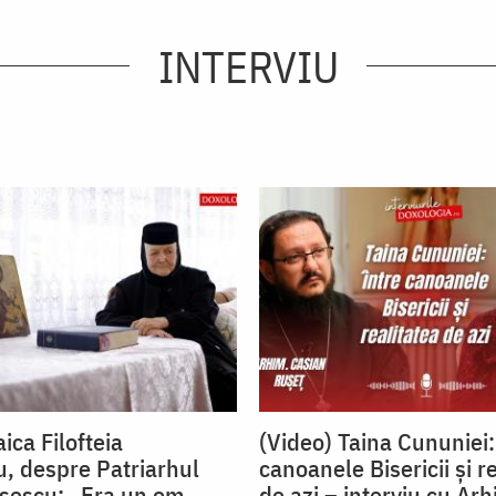
INTERVIU
ica Filofteia
(Video) Taina Cununiei:
, despre Patriarhul
canoanele Bisericii și r
isescu: „Era un om
de azi – interviu cu Arh