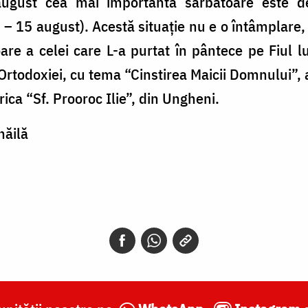
august cea mai importantă sărbătoare este de
– 15 august). Acestă situație nu e o întâmplare,
are a celei care L-a purtat în pântece pe Fiul
rtodoxiei, cu tema “Cinstirea Maicii Domnului”, a
rica “Sf. Prooroc Ilie”, din Ungheni.
hăilă