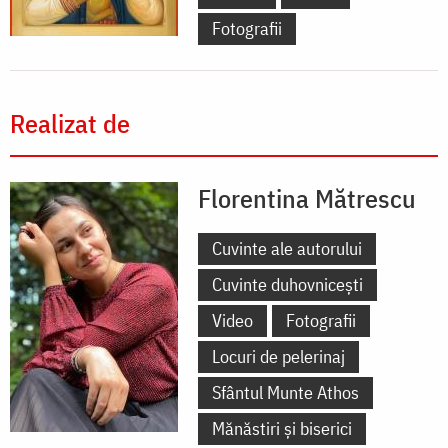
Fotografii
Realizat de
Florentina Mătrescu
Cuvinte ale autorului
Cuvinte duhovnicești
Video
Fotografii
Locuri de pelerinaj
Sfântul Munte Athos
Mănăstiri și biserici