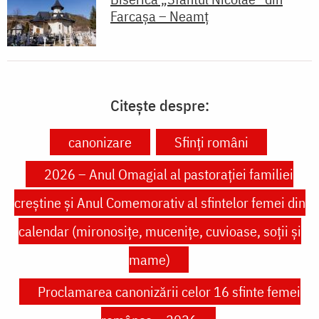
Farcașa – Neamț
Citește despre:
canonizare
Sfinți români
2026 – Anul Omagial al pastorației familiei
creștine și Anul Comemorativ al sfintelor femei din
calendar (mironosițe, mucenițe, cuvioase, soții și
mame)
Proclamarea canonizării celor 16 sfinte femei