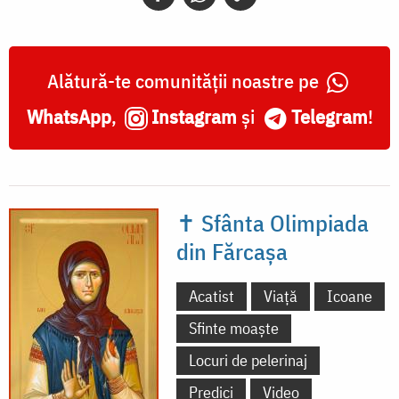
Alătură-te comunității noastre pe
WhatsApp
,
Instagram
și
Telegram
!
✝ Sfânta Olimpiada
din Fărcașa
Acatist
Viață
Icoane
Sfinte moaște
Locuri de pelerinaj
Predici
Video