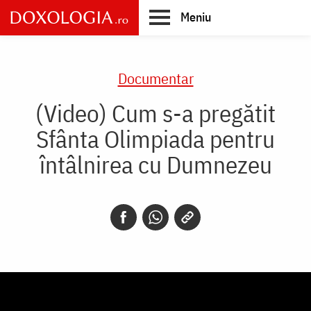
Skip
Meniu
to
main
Main
content
navigation
Documentar
(Video) Cum s-a pregătit
Sfânta Olimpiada pentru
întâlnirea cu Dumnezeu