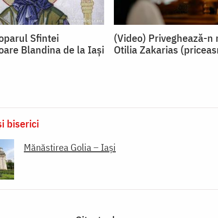
oparul Sfintei
(Video) Priveghează-n 
oare Blandina de la Iași
Otilia Zakarias (pricea
i biserici
Mănăstirea Golia – Iași