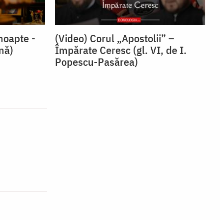
noapte -
(Video) Corul „Apostolii” –
snă)
⁠Împărate Ceresc (gl. VI, de I.
Popescu-Pasărea)