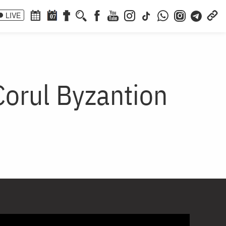
LIVE
07
Corul Byzantion