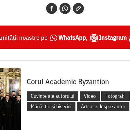
nității noastre pe
WhatsApp
,
Instagram
Corul Academic Byzantion
Cuvinte ale autorului
Video
Fotografii
Mănăstiri și biserici
Articole despre autor