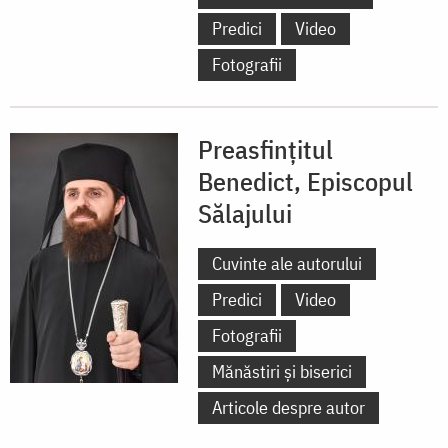
Predici
Video
Fotografii
Preasfințitul
Benedict, Episcopul
Sălajului
Cuvinte ale autorului
Predici
Video
Fotografii
Mănăstiri și biserici
Articole despre autor