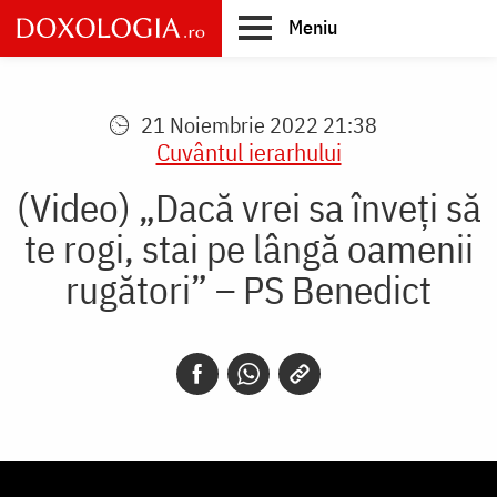
Skip
Meniu
to
main
Main
content
navigation
21 Noiembrie 2022 21:38
Cuvântul ierarhului
(Video) „Dacă vrei sa înveți să
te rogi, stai pe lângă oamenii
rugători” – PS Benedict