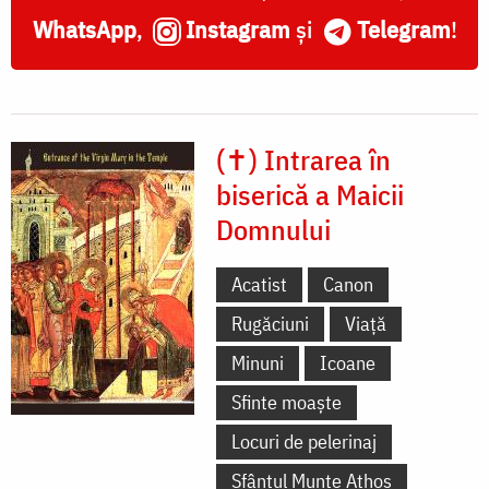
WhatsApp
,
Instagram
și
Telegram
!
(✝) Intrarea în
biserică a Maicii
Domnului
Acatist
Canon
Rugăciuni
Viață
Minuni
Icoane
Sfinte moaște
Locuri de pelerinaj
Sfântul Munte Athos