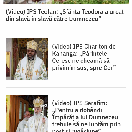
(Video) IPS Teofan: „Sfânta Teodora a urcat
din slavă în slavă către Dumnezeu”
(Video) IPS Chariton de
Kananga: „Părintele
Ceresc ne cheamă să
privim în sus, spre Cer”
(Video) IPS Serafim:
„Pentru a dobândi
Împărăția lui Dumnezeu
trebuie să ne luptăm prin
post și rugăciune”