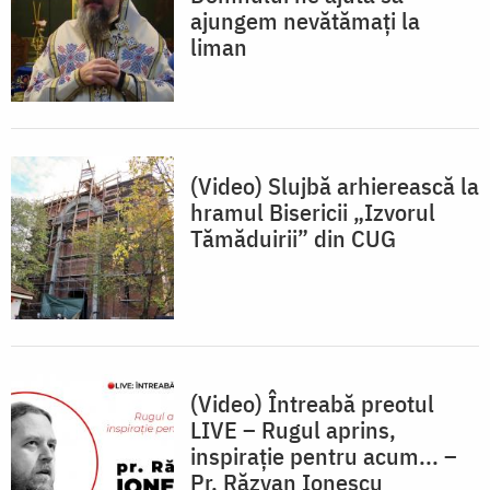
ajungem nevătămați la
liman
(Video) Slujbă arhierească la
hramul Bisericii „Izvorul
Tămăduirii” din CUG
(Video) Întreabă preotul
LIVE – Rugul aprins,
inspirație pentru acum... –
Pr. Răzvan Ionescu