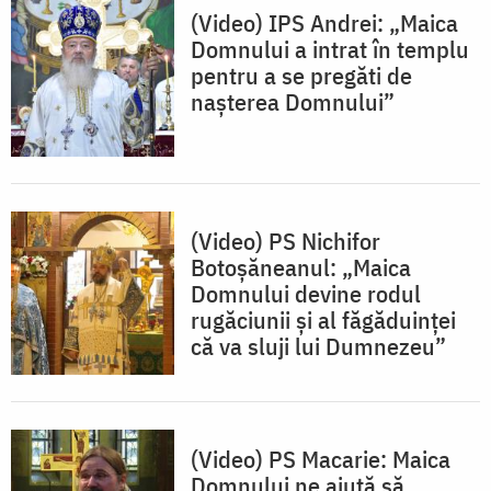
(Video) IPS Andrei: „Maica
Domnului a intrat în templu
pentru a se pregăti de
nașterea Domnului”
(Video) PS Nichifor
Botoșăneanul: „Maica
Domnului devine rodul
rugăciunii și al făgăduinței
că va sluji lui Dumnezeu”
(Video) PS Macarie: Maica
Domnului ne ajută să