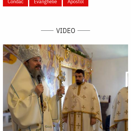
Condac
Evanghelie
Apostol
VIDEO