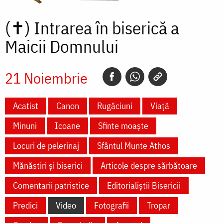
(✝)
Intrarea în biserică a
Maicii Domnului
21 Noiembrie
Acatist
Canon
Rugăciuni
Viață
Minuni
Icoane
Sfinte moaște
Locuri de pelerinaj
Sfântul Munte Athos
Mănăstiri și biserici
Articole despre sărbătoare
Comentarii patristice
Editorialiștii Bisericii
Predici
Video
Fotografii
Tropar