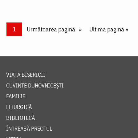
Paginare
Current page
1
Next page
Următoarea pagină
Last page
Ultima pagină »
VIAȚA BISERICII
CUVINTE DUHOVNICEȘTI
FAMILIE
LITURGICĂ
BIBLIOTECĂ
ÎNTREABĂ PREOTUL