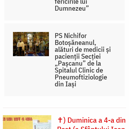
fericirile lui
Dumnezeu”
PS Nichifor
Botoșăneanul,
alături de medicii și
pacienții Secției
„Pașcanu” de la
Spitalul Clinic de
Pneumoftiziologie
din Iaşi
✝) Duminica a 4-a din