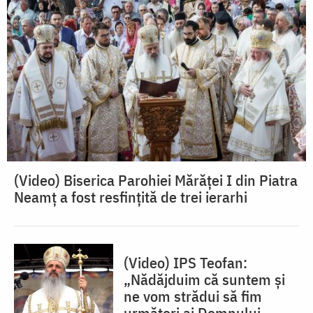
(Video) Biserica Parohiei Mărăței I din Piatra
Neamț a fost resfințită de trei ierarhi
(Video) IPS Teofan:
„Nădăjduim că suntem și
ne vom strădui să fim
următori ai Domnului