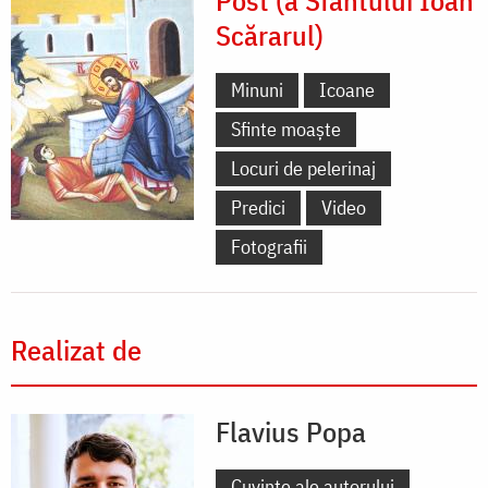
Post (a Sfântului Ioan
Scărarul)
Minuni
Icoane
Sfinte moaște
Locuri de pelerinaj
Predici
Video
Fotografii
Realizat de
Flavius Popa
Cuvinte ale autorului