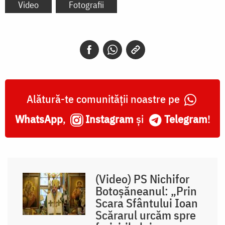
Video
Fotografii
Alătură-te comunității noastre pe
WhatsApp
,
Instagram
și
Telegram
!
(Video) PS Nichifor
Botoșăneanul: „Prin
Scara Sfântului Ioan
Scărarul urcăm spre