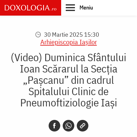
Skip
Meniu
to
main
Main
content
navigation
30 Martie 2025 15:30
Arhiepiscopia Iaşilor
(Video) Duminica Sfântului
Ioan Scărarul la Secția
„Pașcanu” din cadrul
Spitalului Clinic de
Pneumoftiziologie Iași