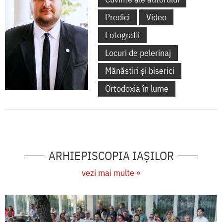
Predici
Video
Fotografii
Locuri de pelerinaj
Mănăstiri și biserici
Ortodoxia în lume
ARHIEPISCOPIA IAŞILOR
vezi mai multe »