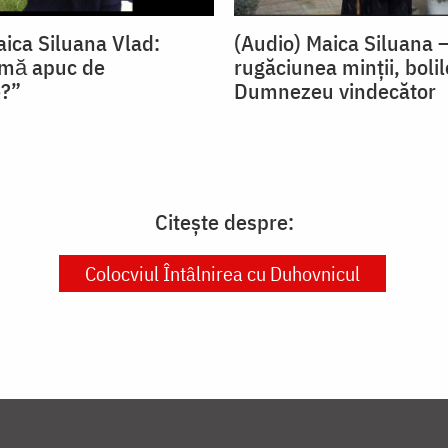
aica Siluana Vlad:
(Audio) Maica Siluana 
 mă apuc de
rugăciunea minții, bolil
e?”
Dumnezeu vindecător
Citește despre:
Colocviul Întâlnirea cu Duhovnicul