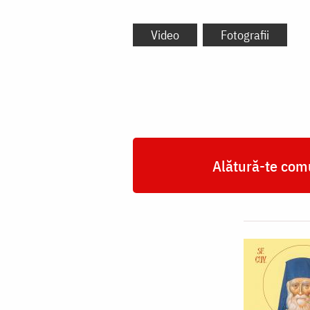
Video
Fotografii
Alătură-te comu