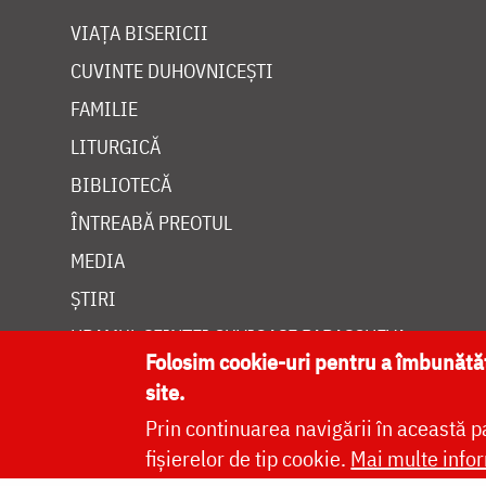
VIAȚA BISERICII
CUVINTE DUHOVNICEȘTI
FAMILIE
LITURGICĂ
BIBLIOTECĂ
ÎNTREABĂ PREOTUL
MEDIA
ȘTIRI
HRAMUL SFINTEI CUVIOASE PARASCHEVA
Folosim cookie-uri pentru a îmbunăt
site.
Prin continuarea navigării în această p
fișierelor de tip cookie.
Mai multe infor
Site dezvolt