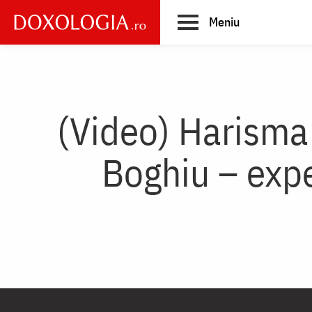
Skip
Meniu
to
main
Main
content
navigation
(Video) Harisma 
Boghiu – expe