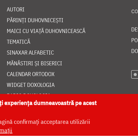
AUTORI
PĂRINȚI DUHOVNICEȘTI
DE
MAICI CU VIAȚĂ DUHOVNICEASCĂ
PO
TEMATICĂ
DO
SINAXAR ALFABETIC
MĂNĂSTIRI ȘI BISERICI
CALENDAR ORTODOX
WIDGET DOXOLOGIA
RADIO DOXOLOGIA
ăți experiența dumneavoastră pe acest
agină confirmați acceptarea utilizării
mații
at de
DOXOLOGIA MEDIA
, Arhiepiscopia Iașilor | 