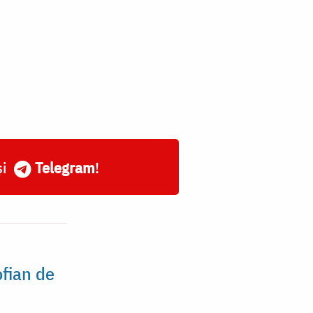
și
Telegram
!
ofian de