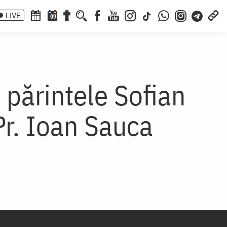
LIVE
09
 părintele Sofian
Pr. Ioan Sauca