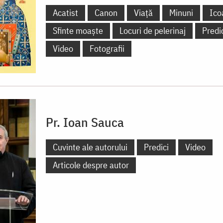
Acatist
Canon
Viață
Minuni
Ico
Sfinte moaște
Locuri de pelerinaj
Predi
Video
Fotografii
Pr. Ioan Sauca
Cuvinte ale autorului
Predici
Video
Articole despre autor