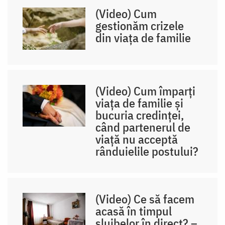
(Video) Cum
gestionăm crizele
din viața de familie
(Video) Cum împarți
viața de familie și
bucuria credinței,
când partenerul de
viață nu acceptă
rânduielile postului?
(Video) Ce să facem
acasă în timpul
slujbelor în direct? –