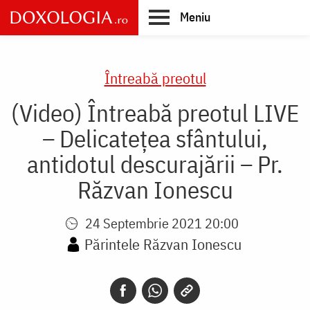
Skip
Meniu
to
main
Main
content
navigation
Întreabă preotul
(Video) Întreabă preotul LIVE
– Delicatețea sfântului,
antidotul descurajării – Pr.
Răzvan Ionescu
24 Septembrie 2021 20:00
Părintele Răzvan Ionescu