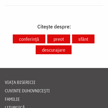
Citește despre:
conferință
preot
sfânt
descurajare
VIAȚA BISERICII
CUVINTE DUHOVNICEȘTI
FAMILIE
LITURGICĂ