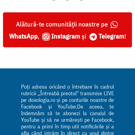
Alătură-te comunității noastre pe
WhatsApp
,
Instagram
și
Telegram
!
Poți adresa oricând o întrebare în cadrul
rubricii „Întreabă preotul” transmise LIVE
pe doxologia.ro și pe conturile noastre de
Facebook și YouTube.De aceea, te
îndemnăm să te abonezi la canalul de
YouTube și să ne urmărești pe Facebook,
pentru a primi în timp util notificările și a
afla când intrăm în direct cu unul dintre