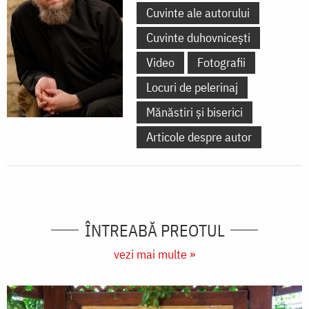
Cuvinte ale autorului
Cuvinte duhovnicești
Video
Fotografii
Locuri de pelerinaj
Mănăstiri și biserici
Articole despre autor
ÎNTREABĂ PREOTUL
vezi mai multe »