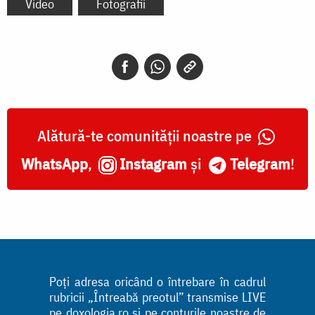
Video
Fotografii
Alătură-te comunității noastre pe
WhatsApp
,
Instagram
și
Telegram
!
Poți adresa oricând o întrebare în cadrul
rubricii „Întreabă preotul” transmise LIVE
pe doxologia.ro și pe conturile noastre de