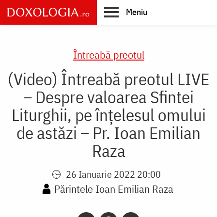
Skip
Meniu
to
main
Main
content
navigation
Întreabă preotul
(Video) Întreabă preotul LIVE
– Despre valoarea Sfintei
Liturghii, pe înțelesul omului
de astăzi – Pr. Ioan Emilian
Raza
26 Ianuarie 2022 20:00
Părintele Ioan Emilian Raza