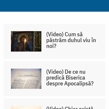
(Video) Cum să
păstrăm duhul viu în
noi?
(Video) De ce nu
predică Biserica
despre Apocalipsă?
(Video) Chiar există