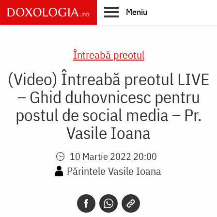
Skip
Meniu
to
main
Main
content
navigation
Întreabă preotul
(Video) Întreabă preotul LIVE
– Ghid duhovnicesc pentru
postul de social media – Pr.
Vasile Ioana
10 Martie 2022 20:00
Părintele Vasile Ioana