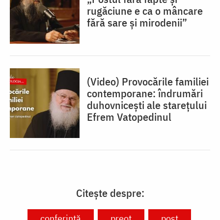
rugăciune e ca o mâncare
fără sare și mirodenii”
(Video) Provocările familiei
contemporane: îndrumări
duhovnicești ale starețului
Efrem Vatopedinul
Citește despre:
conferință
preot
post