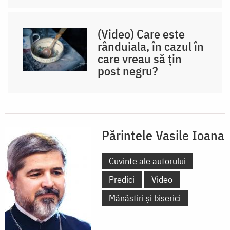
(Video) Care este
rânduiala, în cazul în
care vreau să țin
post negru?
Părintele Vasile Ioana
Cuvinte ale autorului
Predici
Video
Mănăstiri și biserici