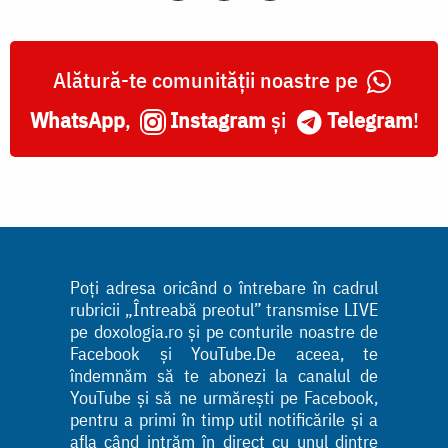
Alătură-te comunității noastre pe
WhatsApp
,
Instagram
și
Telegram
!
Poți adresa oricând o întrebare în cadrul
rubricii „Întreabă preotul” transmise LIVE
pe doxologia.ro și pe conturile noastre de
Facebook și YouTube.De aceea, te
îndemnăm să te abonezi la canalul de
YouTube și să ne urmărești pe Facebook,
pentru a primi în timp util notificările și a
afla când intrăm în direct cu unul dintre