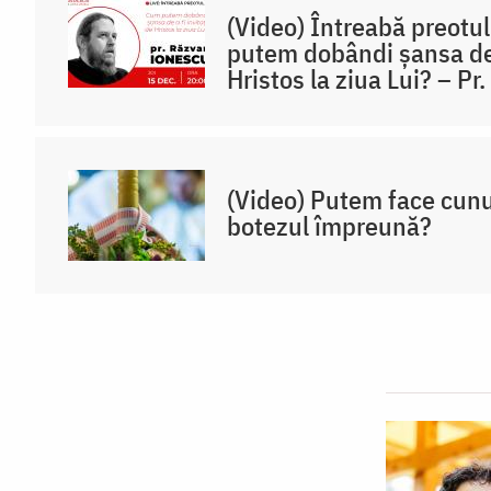
(Video) Întreabă preotu
putem dobândi șansa de a
Hristos la ziua Lui? – P
(Video) Putem face cunun
botezul împreună?