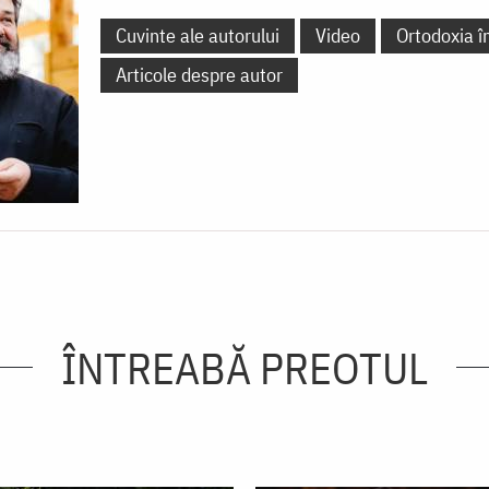
Cuvinte ale autorului
Video
Ortodoxia î
Articole despre autor
ÎNTREABĂ PREOTUL