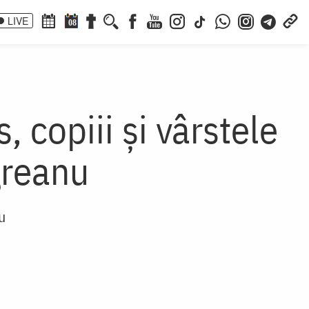
LIVE
08
 copiii și vârstele
greanu
u