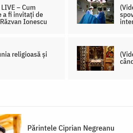
l LIVE – Cum
(Vid
 fi invitați de
spov
r. Răzvan Ionescu
inte
ia religioasă și
(Vid
când
Părintele Ciprian Negreanu