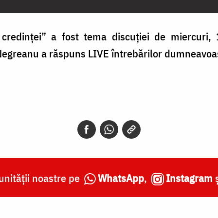
le credinței” a fost tema discuției de miercuri,
 Negreanu a răspuns LIVE întrebărilor dumneavoa
nității noastre pe
WhatsApp
,
Instagram