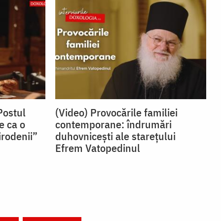
Postul
(Video) Provocările familiei
e ca o
contemporane: îndrumări
irodenii”
duhovnicești ale starețului
Efrem Vatopedinul