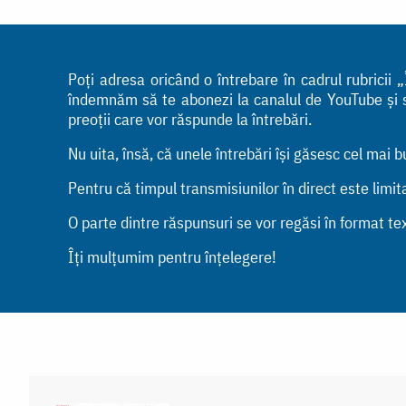
Poți adresa oricând o întrebare în cadrul rubrici
îndemnăm să te abonezi la canalul de YouTube și să 
preoții care vor răspunde la întrebări.
Nu uita, însă, că unele întrebări își găsesc cel mai 
Pentru că timpul transmisiunilor în direct este limi
O parte dintre răspunsuri se vor regăsi în format tex
Îți mulțumim pentru înțelegere!