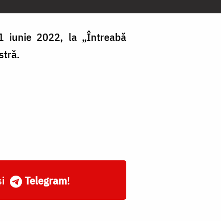
 1 iunie 2022, la „Întreabă
stră.
și
Telegram
!