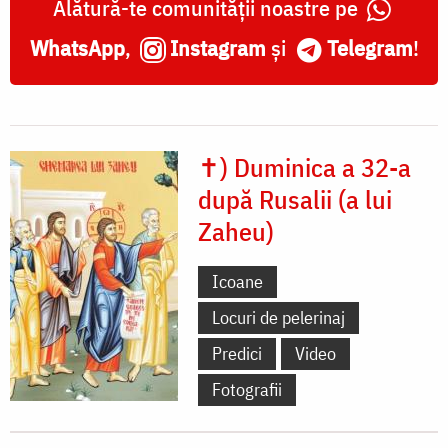
Alătură-te comunității noastre pe
WhatsApp
,
Instagram
și
Telegram
!
✝) Duminica a 32-a
după Rusalii (a lui
Zaheu)
Icoane
Locuri de pelerinaj
Predici
Video
Fotografii