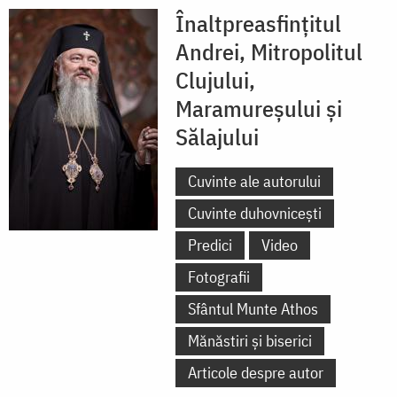
Înaltpreasfințitul
Andrei, Mitropolitul
Clujului,
Maramureșului și
Sălajului
Cuvinte ale autorului
Cuvinte duhovnicești
Predici
Video
Fotografii
Sfântul Munte Athos
Mănăstiri și biserici
Articole despre autor