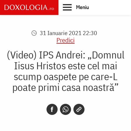
Skip
Meniu
to
main
Main
content
navigation
31 Ianuarie 2021 22:30
Predici
(Video) IPS Andrei: „Domnul
Iisus Hristos este cel mai
scump oaspete pe care-L
poate primi casa noastră”