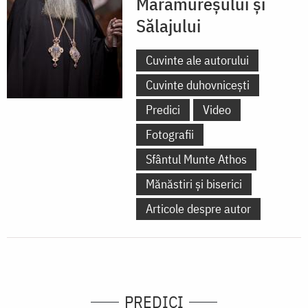
Maramureșului și
Sălajului
Cuvinte ale autorului
Cuvinte duhovnicești
Predici
Video
Fotografii
Sfântul Munte Athos
Mănăstiri și biserici
Articole despre autor
PREDICI