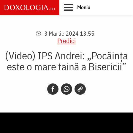
Skip
Meniu
to
main
Main
content
navigation
3 Martie 2024 13:55
Predici
(Video) IPS Andrei: „Pocăința
este o mare taină a Bisericii”