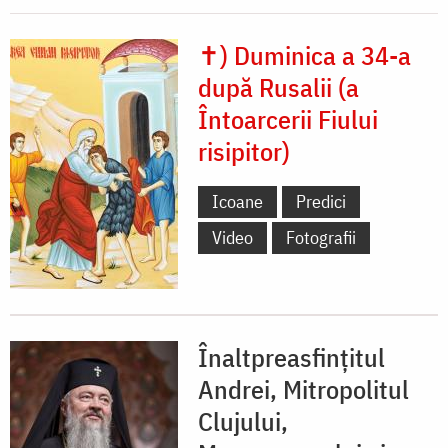
✝) Duminica a 34-a
după Rusalii (a
Întoarcerii Fiului
risipitor)
Icoane
Predici
Video
Fotografii
Înaltpreasfințitul
Andrei, Mitropolitul
Clujului,