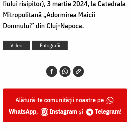
fiului risipitor), 3 martie 2024, la Catedrala
Mitropolitană „Adormirea Maicii
Domnului” din Cluj-Napoca.
Video
Fotografii
Alătură-te comunității noastre pe
WhatsApp
,
Instagram
și
Telegram
!