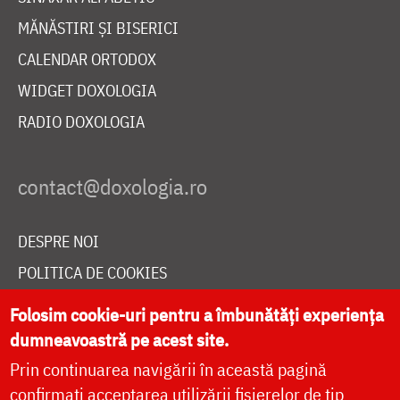
MĂNĂSTIRI ȘI BISERICI
CALENDAR ORTODOX
WIDGET DOXOLOGIA
RADIO DOXOLOGIA
DESPRE NOI
POLITICA DE COOKIES
DONEAZĂ ONLINE PENTRU CATEDRALA NAȚIONALĂ
Folosim cookie-uri pentru a îmbunătăți experiența
dumneavoastră pe acest site.
Prin continuarea navigării în această pagină
LIVE
confirmați acceptarea utilizării fișierelor de tip