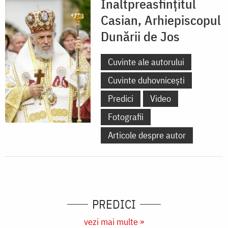
Înaltpreasfințitul
Casian, Arhiepiscopul
Dunării de Jos
Cuvinte ale autorului
Cuvinte duhovnicești
Predici
Video
Fotografii
Articole despre autor
PREDICI
vezi mai multe »