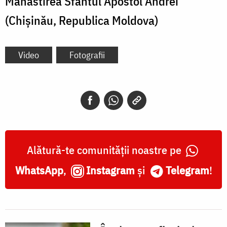
Mănăstirea Sfântul Apostol Andrei
(Chișinău, Republica Moldova)
Video
Fotografii
Alătură-te comunității noastre pe
WhatsApp
,
Instagram
și
Telegram
!