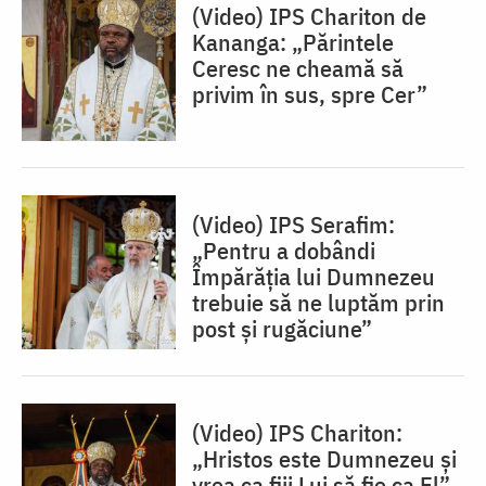
(Video) IPS Chariton de
Kananga: „Părintele
Ceresc ne cheamă să
privim în sus, spre Cer”
(Video) IPS Serafim:
„Pentru a dobândi
Împărăția lui Dumnezeu
trebuie să ne luptăm prin
post și rugăciune”
(Video) IPS Chariton:
„Hristos este Dumnezeu și
vrea ca fiii Lui să fie ca El”