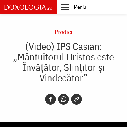
Skip
Meniu
to
main
Main
content
navigation
Predici
(Video) IPS Casian:
„Mântuitorul Hristos este
Învățător, Sfințitor și
Vindecător”