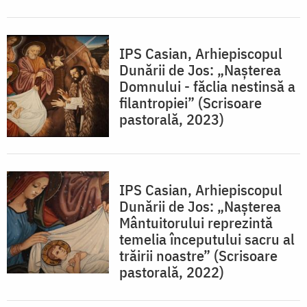
IPS Casian, Arhiepiscopul
Dunării de Jos: „Naşterea
Domnului - făclia nestinsă a
filantropiei” (Scrisoare
pastorală, 2023)
IPS Casian, Arhiepiscopul
Dunării de Jos: „Naşterea
Mântuitorului reprezintă
temelia începutului sacru al
trăirii noastre” (Scrisoare
pastorală, 2022)