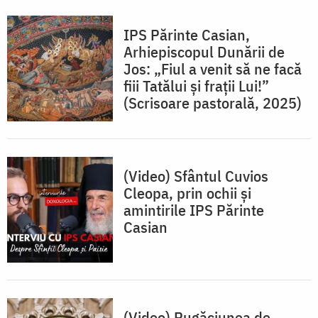
IPS Părinte Casian,
Arhiepiscopul Dunării de
Jos: „Fiul a venit să ne facă
fiii Tatălui și frații Lui!”
(Scrisoare pastorală, 2025)
(Video) Sfântul Cuvios
Cleopa, prin ochii și
amintirile IPS Părinte
Casian
(Video) Rugăciunea de