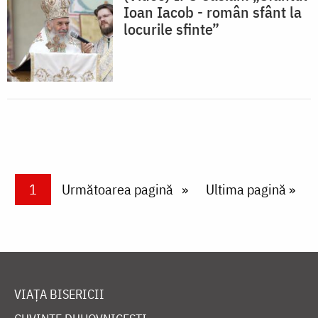
Ioan Iacob - român sfânt la
locurile sfinte”
Paginare
Current page
1
Next page
Următoarea pagină
Last page
Ultima pagină »
VIAȚA BISERICII