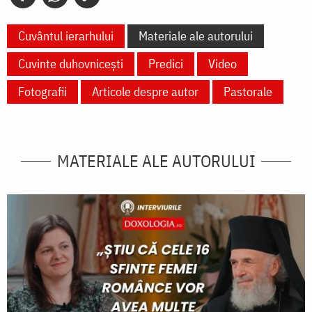
Cuvântul ierarhului
Materiale ale autorului
Cuvinte duhovnicești
Predici
Video
Fotografii
Articole despre autor
Pastorale
MATERIALE ALE AUTORULUI