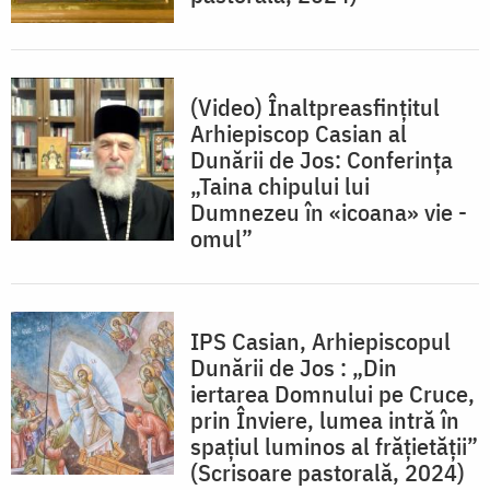
(Video) Înaltpreasfințitul
Arhiepiscop Casian al
Dunării de Jos: Conferința
„Taina chipului lui
Dumnezeu în «icoana» vie -
omul”
IPS Casian, Arhiepiscopul
Dunării de Jos : „Din
iertarea Domnului pe Cruce,
prin Înviere, lumea intră în
spațiul luminos al frățietății”
(Scrisoare pastorală, 2024)