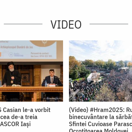
VIDEO
 Casian le-a vorbit
(Video) #Hram2025: Ru
a cea de-a treia
binecuvântare la sărbă
 ASCOR Iași
Sfintei Cuvioase Paras
Ocrotitoarea Moldovei