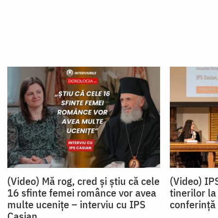
(Video) Mă rog, cred și știu că cele
(Video) IPS
16 sfinte femei românce vor avea
tinerilor l
multe ucenițe – interviu cu IPS
conferință
Casian