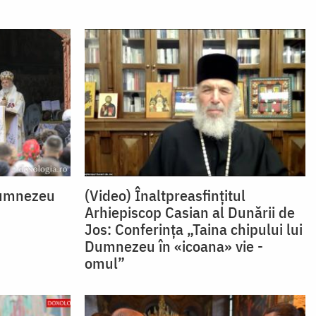
Dumnezeu
(Video) Înaltpreasfințitul
Arhiepiscop Casian al Dunării de
Jos: Conferința „Taina chipului lui
Dumnezeu în «icoana» vie -
omul”