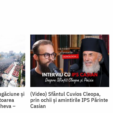
găciune și
(Video) Sfântul Cuvios Cleopa,
toarea
prin ochii și amintirile IPS Părinte
cheva –
Casian