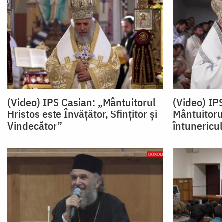
(Video) IPS Casian: „Mântuitorul
(Video) IP
Hristos este Învățător, Sfințitor și
Mântuitoru
Vindecător”
întunericu