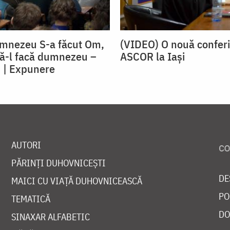
umnezeu S-a făcut Om,
(VIDEO) O nouă confer
ă-l facă dumnezeu –
ASCOR la Iași
 | Expunere
AUTORI
PĂRINȚI DUHOVNICEȘTI
DE
MAICI CU VIAȚĂ DUHOVNICEASCĂ
PO
TEMATICĂ
DO
SINAXAR ALFABETIC