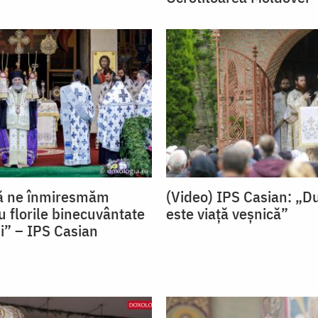
Să ne înmiresmăm
(Video) IPS Casian: „
u florile binecuvântate
este viață veșnică”
ii” – IPS Casian