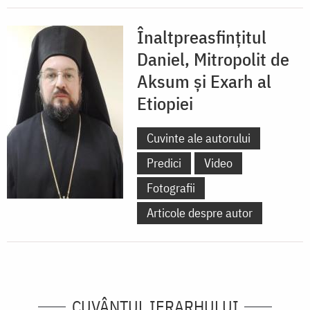
Înaltpreasfințitul
Daniel, Mitropolit de
Aksum şi Exarh al
Etiopiei
Cuvinte ale autorului
Predici
Video
Fotografii
Articole despre autor
CUVÂNTUL IERARHULUI