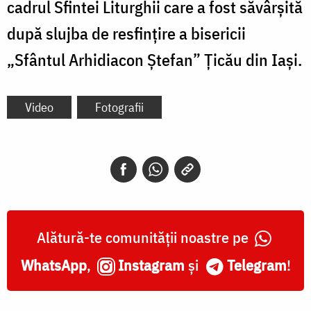
cadrul Sfintei Liturghii care a fost săvârșită
după slujba de resfințire a bisericii
„Sfântul Arhidiacon Ștefan” Țicău din Iași.
Video
Fotografii
Alătură-te comunității noastre pe
WhatsApp
,
Instagram
și
Telegram
!