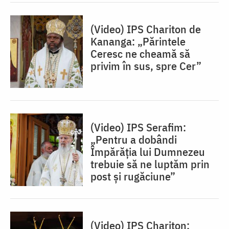
(Video) IPS Chariton de
Kananga: „Părintele
Ceresc ne cheamă să
privim în sus, spre Cer”
(Video) IPS Serafim:
„Pentru a dobândi
Împărăția lui Dumnezeu
trebuie să ne luptăm prin
post și rugăciune”
(Video) IPS Chariton: