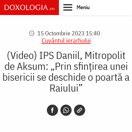
Skip
Meniu
to
main
Main
content
navigation
15 Octombrie 2023 15:40
Cuvântul ierarhului
(Video) IPS Daniil, Mitropolit
de Aksum: „Prin sfințirea unei
bisericii se deschide o poartă a
Raiului”