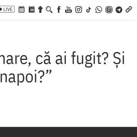
LIVE
08
are, că ai fugit? Şi
 înapoi?”