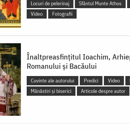
Locuri de pelerinaj
Sfântul Munte Athos
Video
Fotografii
Înaltpreasfințitul Ioachim, Arhi
Romanului și Bacăului
Cuvinte ale autorului
Predici
Video
Mănăstiri și biserici
Articole despre autor