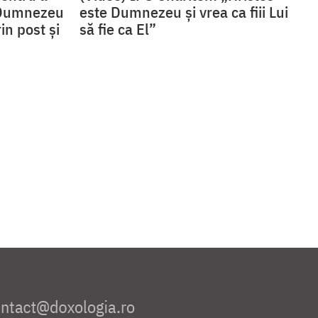
 Dumnezeu
este Dumnezeu și vrea ca fiii Lui
in post și
să fie ca El”