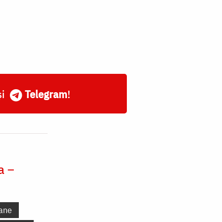
și
Telegram
!
a –
ane