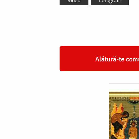
Video
Fotografii
Alătură-te comu