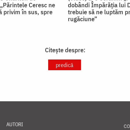
„Părintele Ceresc ne
dobândi Împărăția lui
 privim în sus, spre
trebuie să ne luptăm pr
rugăciune”
Citește despre:
predică
AUTORI