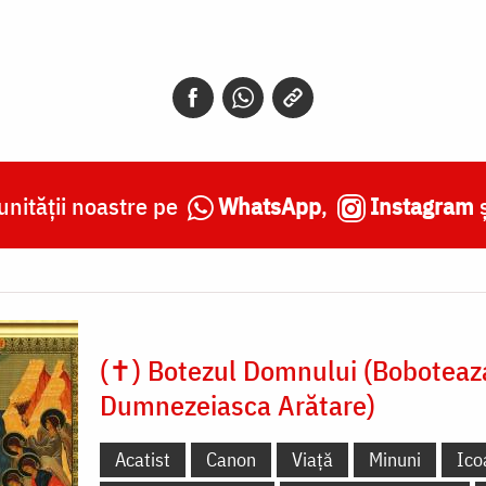
nității noastre pe
WhatsApp
,
Instagram
(✝) Botezul Domnului (Boboteaz
Dumnezeiasca Arătare)
Acatist
Canon
Viață
Minuni
Ico