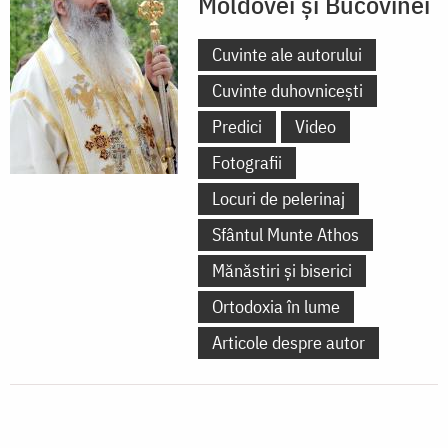
Moldovei și Bucovinei
Cuvinte ale autorului
Cuvinte duhovnicești
Predici
Video
Fotografii
Locuri de pelerinaj
Sfântul Munte Athos
Mănăstiri și biserici
Ortodoxia în lume
Articole despre autor