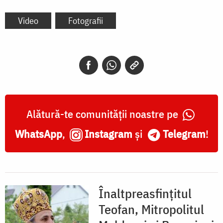
Video
Fotografii
Alătură-te comunității noastre pe
WhatsApp
,
Instagram
și
Telegram
!
Înaltpreasfințitul
Teofan, Mitropolitul