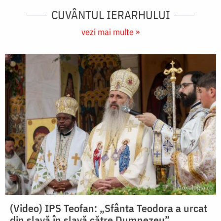
CUVÂNTUL IERARHULUI
vezi mai multe »
(Video) IPS Teofan: „Sfânta Teodora a urcat
din slavă în slavă către Dumnezeu”