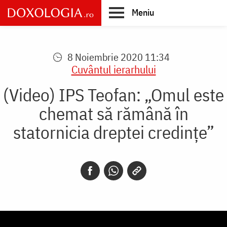
Skip
Meniu
to
main
Main
content
navigation
8 Noiembrie 2020 11:34
Cuvântul ierarhului
(Video) IPS Teofan: „Omul este
chemat să rămână în
statornicia dreptei credințe”