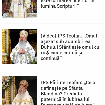
este formarea tinerilor în
lumina Scripturii”
(Video) IPS Teofan: „Omul
așezat sub adumbrirea
Duhului Sfânt este omul cu
rugăciune curată și
continuă”
IPS Părinte Teofan: „Ce o
definește pe Sfânta
Blandina? Credința
puternică în iubirea lui
Dumnezeu față de lume”