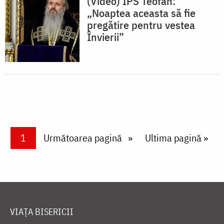
(Video) IPS Teofan:
„Noaptea aceasta să fie
pregătire pentru vestea
Învierii”
Paginare
Current page
1
Next page
Următoarea pagină
Last page
Ultima pagină »
VIAȚA BISERICII