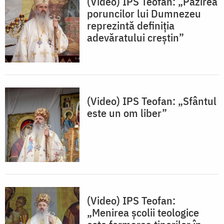
(Video) IPS Teofan: „Păzirea
poruncilor lui Dumnezeu
reprezintă definiția
adevăratului creștin”
(Video) IPS Teofan: „Sfântul
este un om liber”
(Video) IPS Teofan:
„Menirea școlii teologice