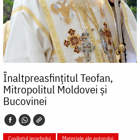
Înaltpreasfințitul Teofan,
Mitropolitul Moldovei și
Bucovinei
Cuvântul ierarhului
Materiale ale autorului