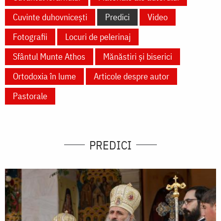
Cuvinte duhovnicești
Predici
Video
Fotografii
Locuri de pelerinaj
Sfântul Munte Athos
Mănăstiri și biserici
Ortodoxia în lume
Articole despre autor
Pastorale
PREDICI