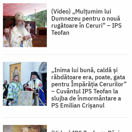
(Video) „Mulțumim lui
Dumnezeu pentru o nouă
rugătoare în Ceruri” – IPS
Teofan
„Inima lui bună, caldă și
răbdătoare era, poate, gata
pentru Împărăția Cerurilor”
– Cuvântul IPS Teofan la
slujba de înmormântare a
PS Emilian Crișanul