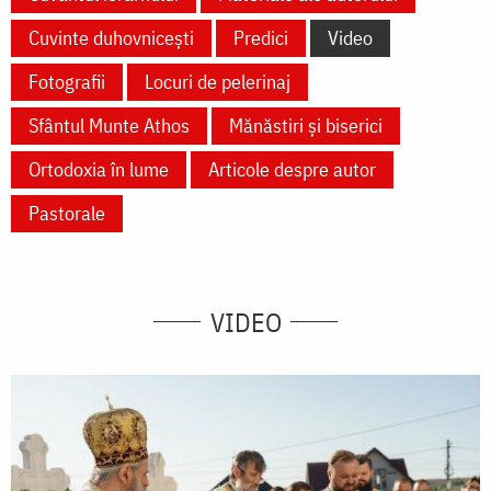
Cuvinte duhovnicești
Predici
Video
Fotografii
Locuri de pelerinaj
Sfântul Munte Athos
Mănăstiri și biserici
Ortodoxia în lume
Articole despre autor
Pastorale
VIDEO