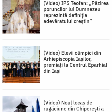
(Video) IPS Teofan: „Păzirea
poruncilor lui Dumnezeu
reprezintă definiția
adevăratului creștin”
(Video) Elevii olimpici din
Arhiepiscopia Iașilor,
premiați la Centrul Eparhial
din Iași
(Video) Noul locaș de
rugăciune din Chiperești a