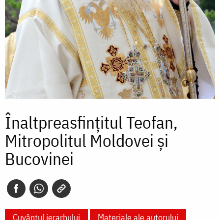
Înaltpreasfințitul Teofan,
Mitropolitul Moldovei și
Bucovinei
Cuvântul ierarhului
Materiale ale autorului