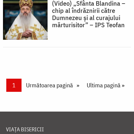
(Video) „Sfânta Blandina –
chip al îndrăznirii către
Dumnezeu și al curajului
mărturisitor” – IPS Teofan
Paginare
Current page
1
Next page
Următoarea pagină
Last page
Ultima pagină »
VIAȚA BISERICII