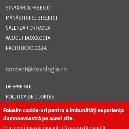
SINAXAR ALFABETIC
MĂNĂSTIRI ȘI BISERICI
CALENDAR ORTODOX
WIDGET DOXOLOGIA
RADIO DOXOLOGIA
DESPRE NOI
POLITICA DE COOKIES
DONEAZĂ ONLINE PENTRU CATEDRALA NAȚIONALĂ
Folosim cookie-uri pentru a îmbunătăți experiența
dumneavoastră pe acest site.
Prin continuarea navigării în această pagină
LIVE