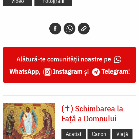
Video
Fotografii
Alătură-te comunității noastre pe
WhatsApp
,
Instagram
și
Telegram
!
(✝) Schimbarea la
Față a Domnului
Acatist
Canon
Viață