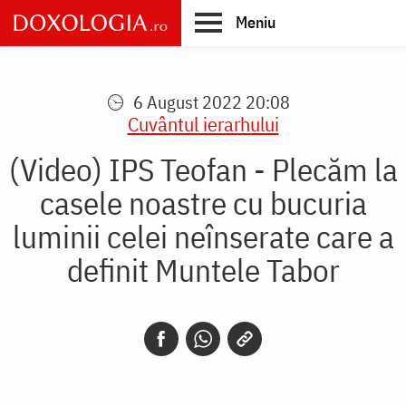
Skip
Meniu
to
main
Main
content
navigation
6 August 2022 20:08
Cuvântul ierarhului
(Video) IPS Teofan - Plecăm la
casele noastre cu bucuria
luminii celei neînserate care a
definit Muntele Tabor