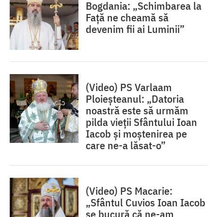
Bogdania: „Schimbarea la
Față ne cheamă să
devenim fii ai Luminii”
(Video) PS Varlaam
Ploieșteanul: „Datoria
noastră este să urmăm
pilda vieții Sfântului Ioan
Iacob și moștenirea pe
care ne-a lăsat-o”
(Video) PS Macarie:
„Sfântul Cuvios Ioan Iacob
se bucură că ne-am