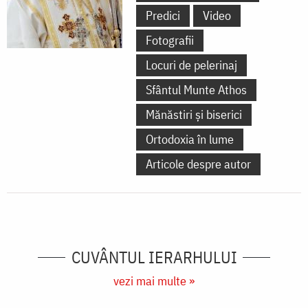
Predici
Video
Fotografii
Locuri de pelerinaj
Sfântul Munte Athos
Mănăstiri și biserici
Ortodoxia în lume
Articole despre autor
CUVÂNTUL IERARHULUI
vezi mai multe »