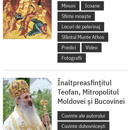
Minuni
Icoane
Sfinte moaște
Locuri de pelerinaj
Sfântul Munte Athos
Predici
Video
Fotografii
Înaltpreasfințitul
Teofan, Mitropolitul
Moldovei și Bucovinei
Cuvinte ale autorului
Cuvinte duhovnicești