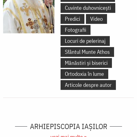
Cuvinte duhovnicești
Predici
Video
Fotografii
Locuri de pelerinaj
Sfântul Munte Athos
Mănăstiri și biserici
Ortodoxia în lume
Articole despre autor
ARHIEPISCOPIA IAŞILOR
vezi mai multe »