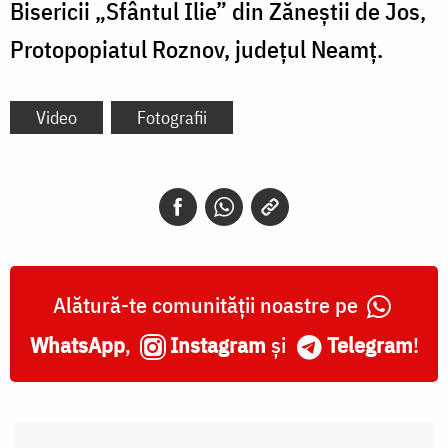
Bisericii
„Sfântul Ilie” din Zăneștii de Jos,
Protopopiatul Roznov, județul Neamț.
Video
Fotografii
Alătură-te comunității noastre pe
WhatsApp
,
Instagram
și
Telegram
!