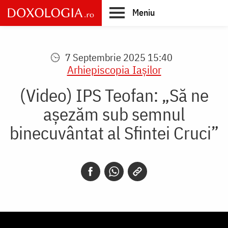
Skip
Meniu
to
main
Main
content
navigation
7 Septembrie 2025 15:40
Arhiepiscopia Iaşilor
(Video) IPS Teofan: „Să ne
așezăm sub semnul
binecuvântat al Sfintei Cruci”