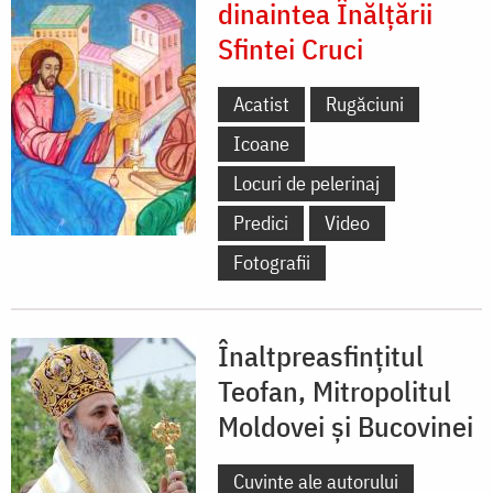
dinaintea Înălțării
Sfintei Cruci
Acatist
Rugăciuni
Icoane
Locuri de pelerinaj
Predici
Video
Fotografii
Înaltpreasfințitul
Teofan, Mitropolitul
Moldovei și Bucovinei
Cuvinte ale autorului