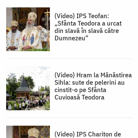
(Video) IPS Teofan:
„Sfânta Teodora a urcat
din slavă în slavă către
Dumnezeu”
(Video) Hram la Mănăstirea
Sihla: sute de pelerini au
cinstit-o pe Sfânta
Cuvioasă Teodora
(Video) IPS Chariton de