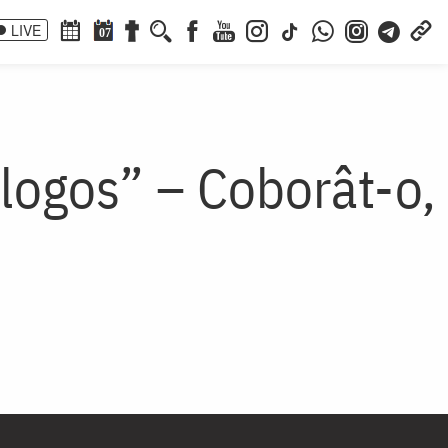
LIVE
07
ologos” – Coborât-o,