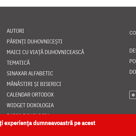
AUTORI
PĂRINȚI DUHOVNICEȘTI
DE
MAICI CU VIAȚĂ DUHOVNICEASCĂ
PO
TEMATICĂ
DO
SINAXAR ALFABETIC
MĂNĂSTIRI ȘI BISERICI
CALENDAR ORTODOX
WIDGET DOXOLOGIA
RADIO DOXOLOGIA
ăți experiența dumneavoastră pe acest