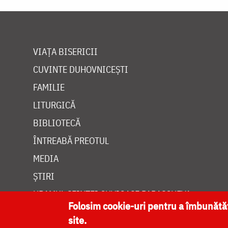
VIAȚA BISERICII
CUVINTE DUHOVNICEȘTI
FAMILIE
LITURGICĂ
BIBLIOTECĂ
ÎNTREABĂ PREOTUL
MEDIA
ȘTIRI
HRAMUL SFINTEI CUVIOASE PARASCHEVA
Folosim cookie-uri pentru a îmbunăt
site.