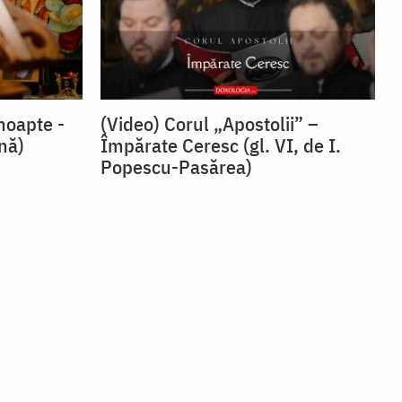
noapte -
(Video) Corul „Apostolii” –
snă)
⁠Împărate Ceresc (gl. VI, de I.
Popescu-Pasărea)