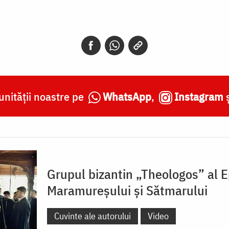
nității noastre pe
WhatsApp
,
Instagram
Grupul bizantin „Theologos” al E
Maramureşului şi Sătmarului
Cuvinte ale autorului
Video