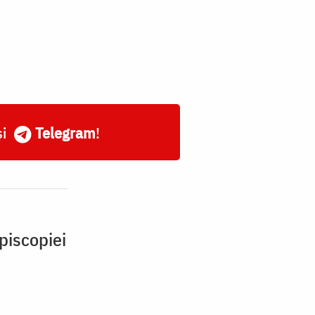
și
Telegram
!
piscopiei