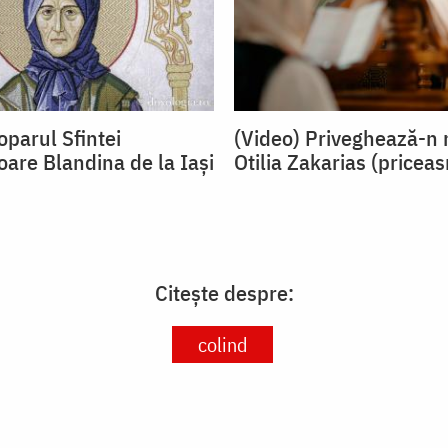
oparul Sfintei
(Video) Priveghează-n 
oare Blandina de la Iași
Otilia Zakarias (pricea
Citește despre:
colind