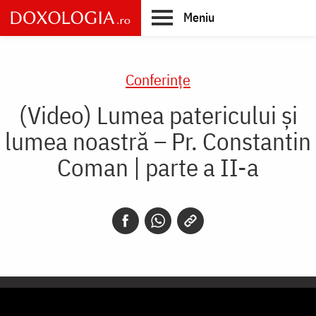
Skip
Meniu
to
main
Main
content
navigation
Conferințe
(Video) Lumea patericului și
lumea noastră – Pr. Constantin
Coman | parte a II-a