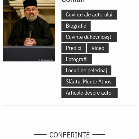
Cuvinte ale autorului
Biografie
Cuvinte duhovnicești
Predici
Video
Fotografii
Locuri de pelerinaj
Sfântul Munte Athos
Articole despre autor
CONFERINȚE