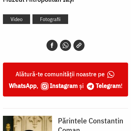
Video
Fotografii
Alătură-te comunității noastre pe
WhatsApp
,
Instagram
și
Telegram
!
Părintele Constantin
Coman