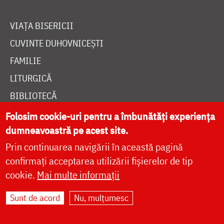
VIAȚA BISERICII
CUVINTE DUHOVNICEȘTI
FAMILIE
LITURGICĂ
BIBLIOTECĂ
ÎNTREABĂ PREOTUL
Folosim cookie-uri pentru a îmbunătăți experiența
dumneavoastră pe acest site.
MEDIA
Prin continuarea navigării în această pagină
ȘTIRI
confirmați acceptarea utilizării fișierelor de tip
HRAMUL SFINTEI CUVIOASE PARASCHEVA
cookie.
Mai multe informații
Sunt de acord
Nu, mulțumesc
AUTORI
PĂRINȚI DUHOVNICEȘTI