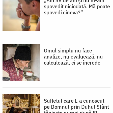
„Am 38 de ani și nu m-am
spovedit niciodată. Mă poate
spovedi cineva?”
Omul simplu nu face
analize, nu evaluează, nu
calculează, ci se încrede
Sufletul care L-a cunoscut
pe Domnul prin Duhul Sfânt
tânjește numai după El