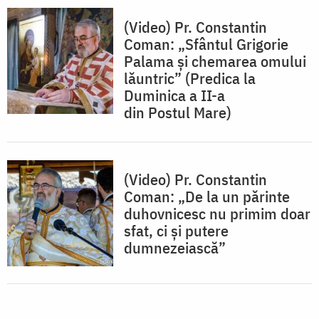
(Video) Pr. Constantin
Coman: „Sfântul Grigorie
Palama și chemarea omului
lăuntric” (Predica la
Duminica a II-a
din Postul Mare)
(Video) Pr. Constantin
Coman: „De la un părinte
duhovnicesc nu primim doar
sfat, ci și putere
dumnezeiască”