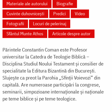
Materiale ale autorului
Biografie
Cuvinte duhovnicești
Predici
Video
Fotografii
Locuri de pelerinaj
Sfântul Munte Athos
Articole despre autor
Părintele Constantin Coman este Profesor
universitar la Catedra de Teologie Biblică –
Disciplina Studiul Noului Testament şi consilier de
specialitate la Editura Bizantină din București.
Slujeşte ca preot la Parohia „Sfinţii Voievozi” din
capitală. Are numeroase participări la congrese,
seminarii, simpozioane internaţionale și naţionale
pe teme biblice şi pe teme teologice.