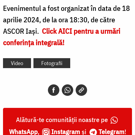
Evenimentul a fost organizat în data de 18
aprilie 2024, de la ora 18:30, de către
ASCOR Iași.
Click AICI pentru a urmări
conferința integrală!
Video
Fotografii
Alătură-te comunității noastre pe
WhatsApp
,
Instagram
și
Telegram
!