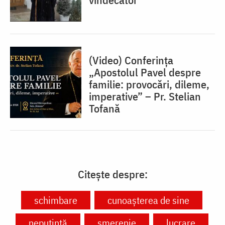
(Video) Conferința
„Apostolul Pavel despre
familie: provocări, dileme,
imperative” – Pr. Stelian
Tofană
Citește despre:
schimbare
cunoașterea de sine
neputință
smerenie
lucrare