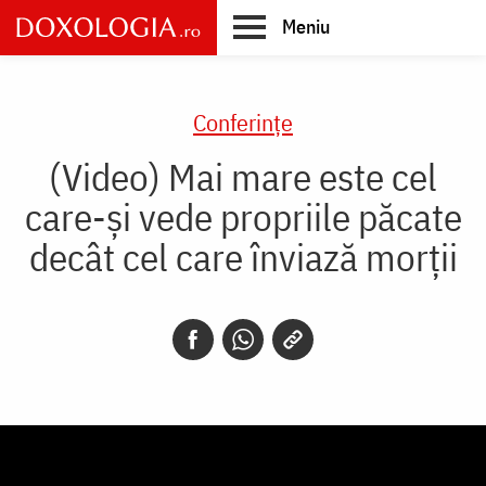
Skip
Meniu
to
main
Main
content
navigation
Conferințe
(Video) Mai mare este cel
care-și vede propriile păcate
decât cel care înviază morții