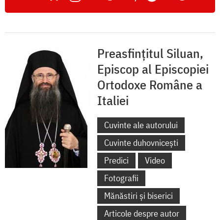
Preasfințitul Siluan,
Episcop al Episcopiei
Ortodoxe Române a
Italiei
Cuvinte ale autorului
Cuvinte duhovnicești
Predici
Video
Fotografii
Mănăstiri și biserici
Articole despre autor