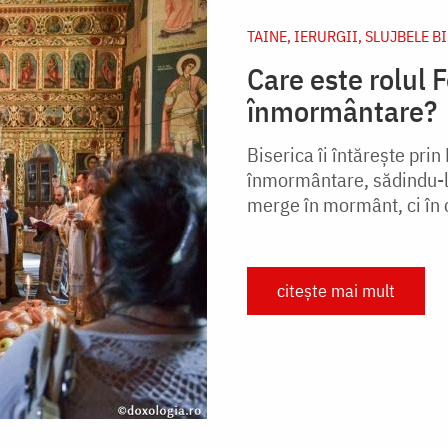
TAINE, IERURGII, SLUJBELE B
Care este rolul F
înmormântare?
Biserica îi întărește prin 
înmormântare, sădindu-le
merge în mormânt, ci în ce
citește mai mult