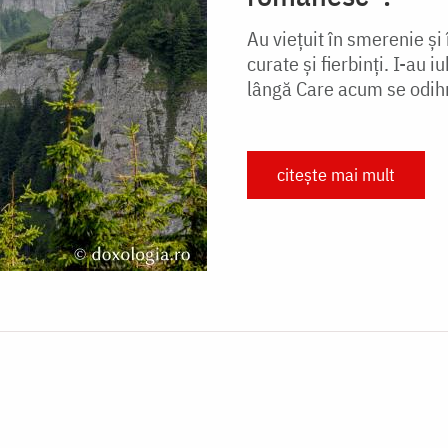
Au viețuit în smerenie și
curate și fierbinți. I-au 
lângă Care acum se odihn
citește mai mult