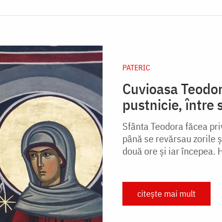
PATERIC
Cuvioasa Teodora
pustnicie, între 
Sfânta Teodora făcea priv
până se revărsau zorile ş
două ore şi iar începea.
citește mai mult