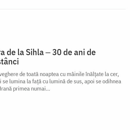
 de la Sihla ‒ 30 de ani de
stânci
eghere de toată noaptea cu mâinile înălţate la cer,
i se lumina la faţă cu lumină de sus, apoi se odihnea
 Hrană primea numai...