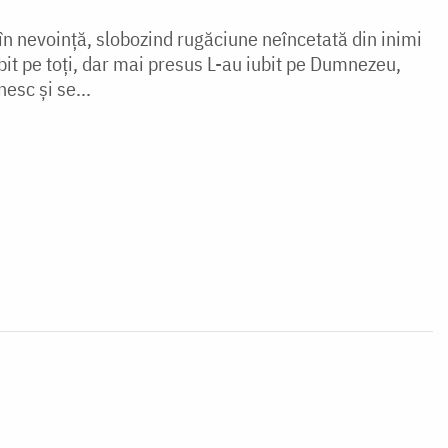
 în nevoință, slobozind rugăciune neîncetată din inimi
iubit pe toți, dar mai presus L-au iubit pe Dumnezeu,
esc și se...