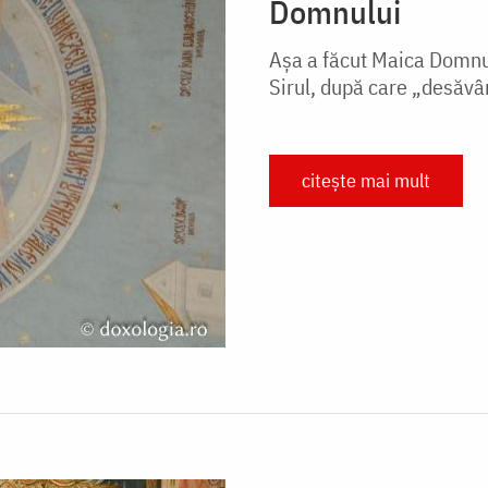
Domnului
Așa a făcut Maica Domnulu
Sirul, după care „desăvâ
citește mai mult