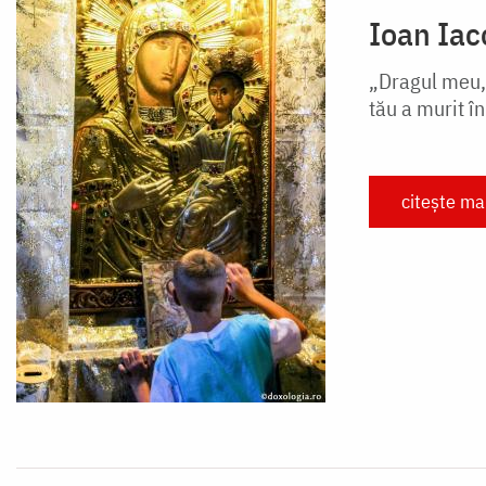
Ioan Iac
„Dragul meu, 
tău a murit în
citește ma