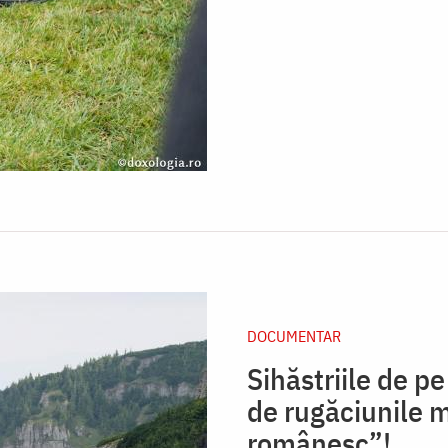
DOCUMENTAR
Sihăstriile de p
de rugăciunile m
românesc”!