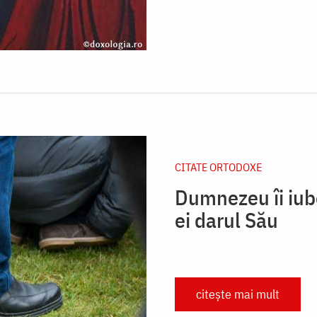
CITATE ORTODOXE
Dumnezeu îi iube
ei darul Său
citește mai mult