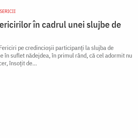
ISERICII
ericirilor în cadrul unei slujbe de
Fericiri pe credincioșii participanți la slujba de
 în suflet nădejdea, în primul rând, că cel adormit nu
r, însoțit de...