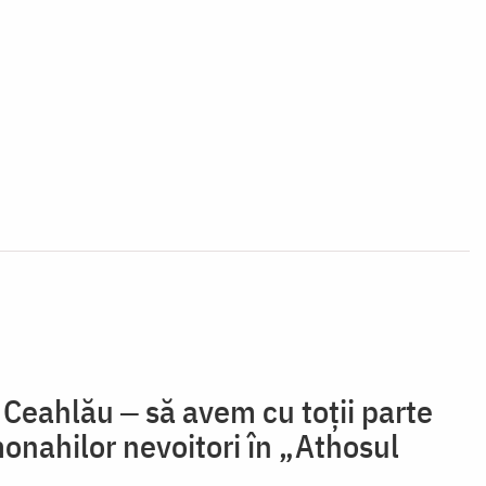
e Ceahlău ‒ să avem cu toții parte
onahilor nevoitori în „Athosul