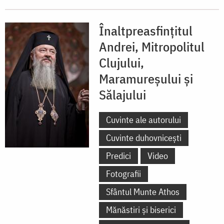
Înaltpreasfințitul
Andrei, Mitropolitul
Clujului,
Maramureșului și
Sălajului
Cuvinte ale autorului
Cuvinte duhovnicești
Predici
Video
Fotografii
Sfântul Munte Athos
Mănăstiri și biserici