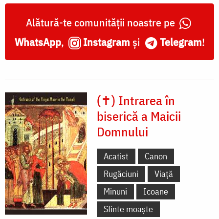
Alătură-te comunității noastre pe
WhatsApp
,
Instagram
și
Telegram
!
(✝) Intrarea în
biserică a Maicii
Domnului
Acatist
Canon
Rugăciuni
Viață
Minuni
Icoane
Sfinte moaște