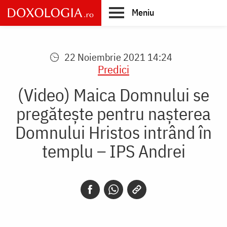
Skip
Meniu
to
main
Main
content
navigation
22 Noiembrie 2021 14:24
Predici
(Video) Maica Domnului se
pregătește pentru nașterea
Domnului Hristos intrând în
templu – IPS Andrei