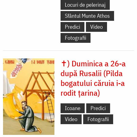
Locuri de pelerinaj
Sfântul Munte Athos
Predici
Video
Fotografii
✝) Duminica a 26-a
după Rusalii (Pilda
bogatului căruia i-a
rodit țarina)
Icoane
Predici
Video
Fotografii