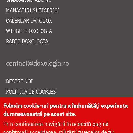
MĂNĂSTIRI ȘI BISERICI
CALENDAR ORTODOX
WIDGET DOXOLOGIA
RADIO DOXOLOGIA
DESPRE NOI
POLITICA DE COOKIES
DONEAZĂ ONLINE PENTRU CATEDRALA NAȚIONALĂ
Folosim cookie-uri pentru a îmbunătăți experiența
dumneavoastră pe acest site.
Prin continuarea navigării în această pagină
LIVE
confirmați acceptarea utilizării fișierelor de tip