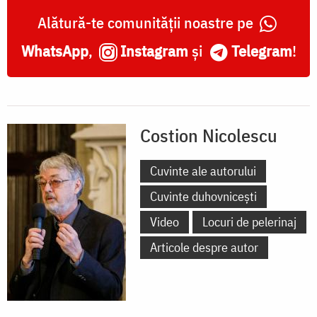
Alătură-te comunității noastre pe
WhatsApp
,
Instagram
și
Telegram
!
Costion Nicolescu
Cuvinte ale autorului
Cuvinte duhovnicești
Video
Locuri de pelerinaj
Articole despre autor