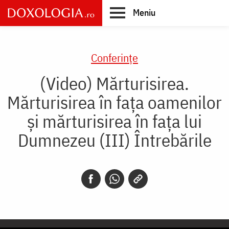
Skip
Meniu
to
main
Main
content
navigation
Conferințe
(Video) Mărturisirea.
Mărturisirea în fața oamenilor
și mărturisirea în fața lui
Dumnezeu (III) Întrebările