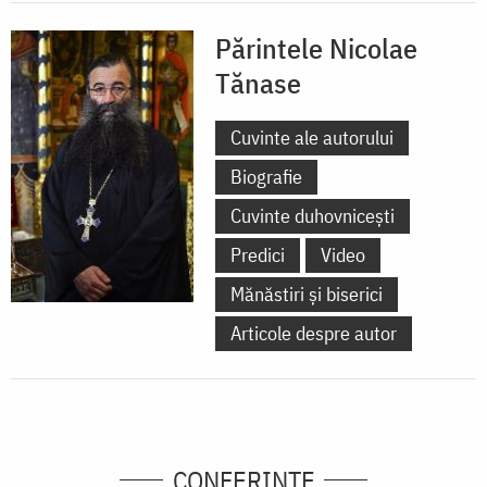
Părintele Nicolae
Tănase
Cuvinte ale autorului
Biografie
Cuvinte duhovnicești
Predici
Video
Mănăstiri și biserici
Articole despre autor
CONFERINȚE