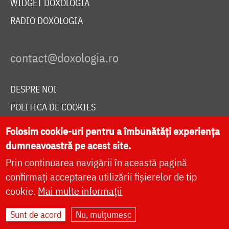
WIDGET DOXOLOGIA
RADIO DOXOLOGIA
DESPRE NOI
POLITICA DE COOKIES
DONEAZĂ ONLINE PENTRU CATEDRALA NAȚIONALĂ
Folosim cookie-uri pentru a îmbunătăți experiența
dumneavoastră pe acest site.
Prin continuarea navigării în această pagină
LIVE
confirmați acceptarea utilizării fișierelor de tip
cookie.
Mai multe informații
Site dezvoltat de
DOXOLOGIA MEDIA
,
Sunt de acord
Nu, mulțumesc
Arhiepiscopia Iașilor | ©
doxologia.ro