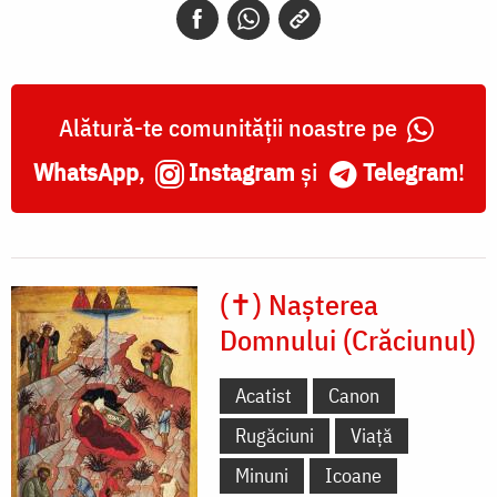
Alătură-te comunității noastre pe
WhatsApp
,
Instagram
și
Telegram
!
(✝) Nașterea
Domnului (Crăciunul)
Acatist
Canon
Rugăciuni
Viață
Minuni
Icoane