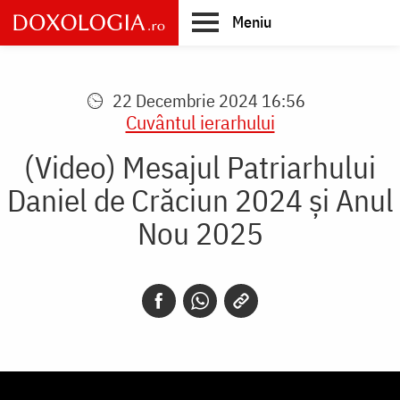
Skip
Meniu
to
main
Main
content
navigation
22 Decembrie 2024 16:56
Cuvântul ierarhului
(Video) Mesajul Patriarhului
Daniel de Crăciun 2024 și Anul
Nou 2025