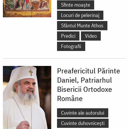
Sfinte moaște
Locuri de pelerinaj
Sfântul Munte Athos
Predici
Video
Fotografii
Preafericitul Părinte
Daniel, Patriarhul
Bisericii Ortodoxe
Române
Cuvinte ale autorului
Cuvinte duhovnicești