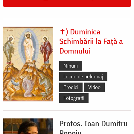
✝) Duminica
Schimbării la Față a
Domnului
Minuni
Locuri de pelerinaj
Predici
Video
Fotografii
Protos. Ioan Dumitru
Popoiu