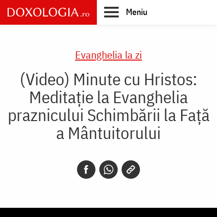
Skip
Meniu
to
main
Main
content
navigation
Evanghelia la zi
(Video) Minute cu Hristos:
Meditație la Evanghelia
praznicului Schimbării la Față
a Mântuitorului