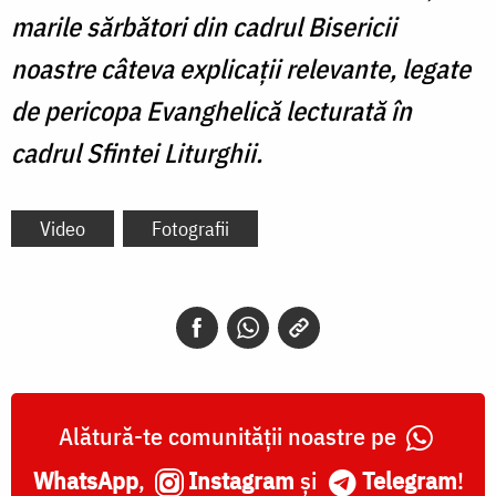
marile sărbători din cadrul Bisericii
noastre câteva explicații relevante, legate
de pericopa Evanghelică lecturată în
cadrul Sfintei Liturghii.
Video
Fotografii
Alătură-te comunității noastre pe
WhatsApp
,
Instagram
și
Telegram
!