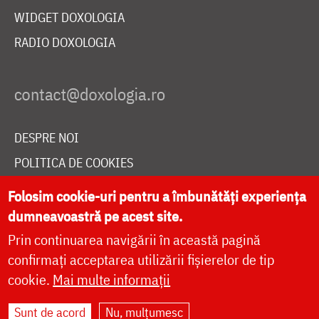
WIDGET DOXOLOGIA
RADIO DOXOLOGIA
DESPRE NOI
POLITICA DE COOKIES
DONEAZĂ ONLINE PENTRU CATEDRALA NAȚIONALĂ
Folosim cookie-uri pentru a îmbunătăți experiența
dumneavoastră pe acest site.
Prin continuarea navigării în această pagină
LIVE
confirmați acceptarea utilizării fișierelor de tip
cookie.
Mai multe informații
Site dezvoltat de
DOXOLOGIA MEDIA
,
Sunt de acord
Nu, mulțumesc