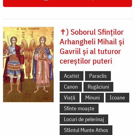
✝) Soborul Sfinților
Arhangheli Mihail și
Gavriil și al tuturor
cereștilor puteri
Acatist
Paraclis
Canon
Rugăciuni
Viață
Minuni
Icoane
Sfinte moaște
Locuri de pelerinaj
Sfântul Munte Athos