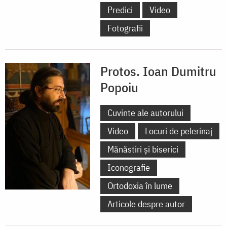
Predici
Video
Fotografii
Protos. Ioan Dumitru
Popoiu
Cuvinte ale autorului
Video
Locuri de pelerinaj
Mănăstiri și biserici
Iconografie
Ortodoxia în lume
Articole despre autor