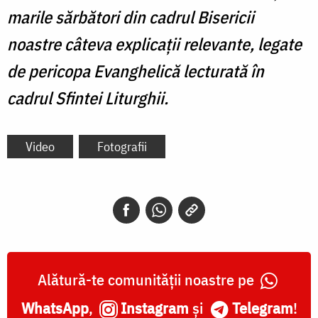
marile sărbători din cadrul Bisericii
noastre câteva explicații relevante, legate
de pericopa Evanghelică lecturată în
cadrul Sfintei Liturghii.
Video
Fotografii
Alătură-te comunității noastre pe
WhatsApp
,
Instagram
și
Telegram
!