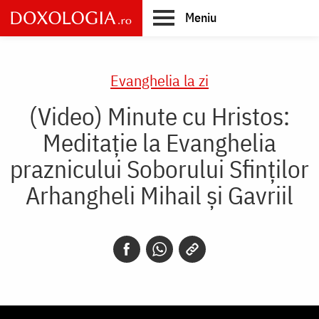
Skip
Meniu
to
main
Main
content
navigation
Evanghelia la zi
(Video) Minute cu Hristos:
Meditație la Evanghelia
praznicului Soborului Sfinților
Arhangheli Mihail și Gavriil