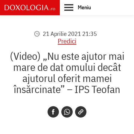
Skip
Meniu
to
main
Main
content
navigation
21 Aprilie 2021 21:35
Predici
(Video) „Nu este ajutor mai
mare de dat omului decât
ajutorul oferit mamei
însărcinate” – IPS Teofan