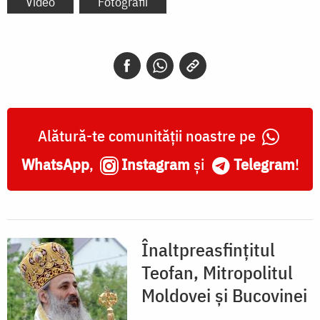
Video
Fotografii
Alătură-te comunității noastre pe
WhatsApp
,
Instagram
și
Telegram
!
Înaltpreasfințitul
Teofan, Mitropolitul
Moldovei și Bucovinei