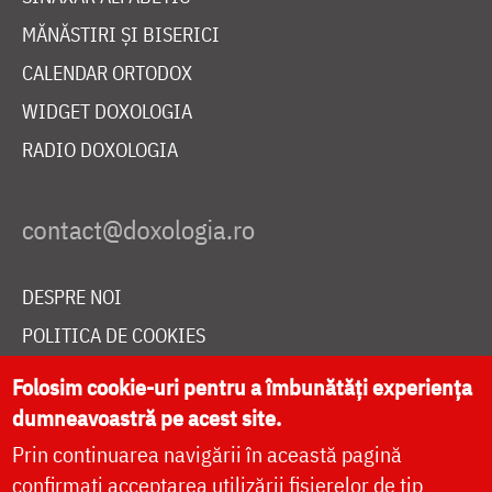
MĂNĂSTIRI ȘI BISERICI
CALENDAR ORTODOX
WIDGET DOXOLOGIA
RADIO DOXOLOGIA
DESPRE NOI
POLITICA DE COOKIES
DONEAZĂ ONLINE PENTRU CATEDRALA NAȚIONALĂ
Folosim cookie-uri pentru a îmbunătăți experiența
dumneavoastră pe acest site.
Prin continuarea navigării în această pagină
LIVE
confirmați acceptarea utilizării fișierelor de tip