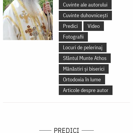
Cuvinte ale autorului
Cuvinte duhovnicești
Predici
Video
Fotografii
Locuri de pelerinaj
Sfântul Munte Athos
Mănăstiri și biserici
Ortodoxia în lume
Articole despre autor
PREDICI