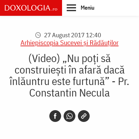
Skip
Meniu
to
main
Main
content
navigation
27 August 2017 12:40
Arhiepiscopia Sucevei şi Rădăuţilor
(Video) „Nu poți să
construiești în afară dacă
înlăuntru este furtună” - Pr.
Constantin Necula