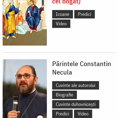
cel bogat)
Icoane
Predici
Video
Părintele Constantin
Necula
Cuvinte ale autorului
Biografie
Cuvinte duhovnicești
Predici
Video