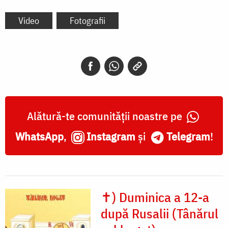
Video
Fotografii
Alătură-te comunității noastre pe
WhatsApp
,
Instagram
și
Telegram
!
✝) Duminica a 12-a
după Rusalii (Tânărul