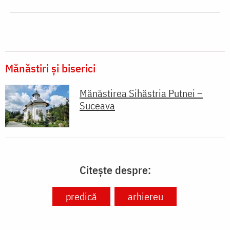
Mănăstiri și biserici
Mănăstirea Sihăstria Putnei –
Suceava
Citește despre:
predică
arhiereu