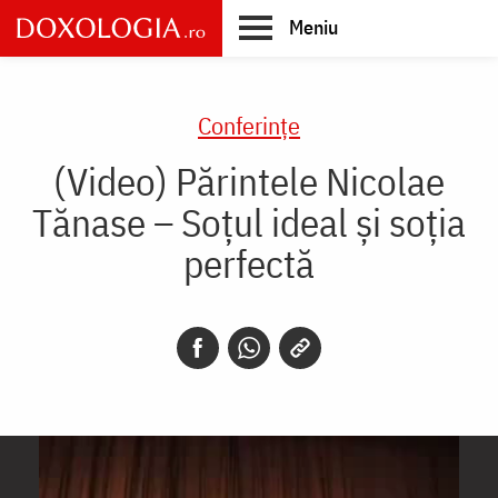
Skip
Meniu
to
main
Main
content
navigation
Conferințe
(Video) Părintele Nicolae
Tănase – Soțul ideal și soția
perfectă