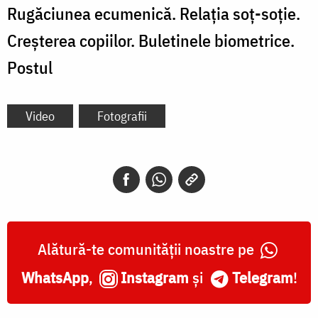
Rugăciunea ecumenică. Relația soț-soție.
Creșterea copiilor. Buletinele biometrice.
Postul
Video
Fotografii
Alătură-te comunității noastre pe
WhatsApp
,
Instagram
și
Telegram
!