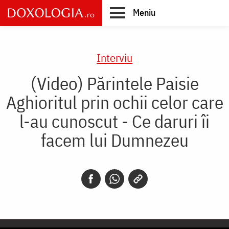
Skip
Meniu
to
main
Main
content
navigation
Interviu
(Video) Părintele Paisie
Aghioritul prin ochii celor care
l-au cunoscut - Ce daruri îi
facem lui Dumnezeu