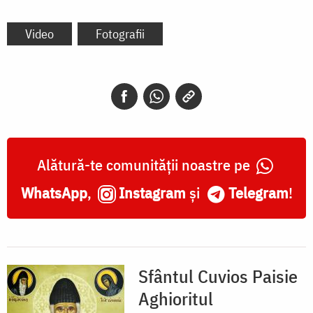
Video
Fotografii
Alătură-te comunității noastre pe
WhatsApp
,
Instagram
și
Telegram
!
Sfântul Cuvios Paisie
Aghioritul