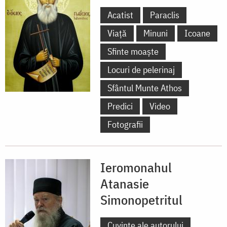
Acatist
Paraclis
Viață
Minuni
Icoane
Sfinte moaște
Locuri de pelerinaj
Sfântul Munte Athos
Predici
Video
Fotografii
Ieromonahul
Atanasie
Simonopetritul
Cuvinte ale autorului