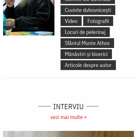
Cuvinte duhovnicești
Video
Fotografii
Locuri de pelerinaj
Sfântul Munte Athos
Mănăstiri și biserici
Articole despre autor
INTERVIU
vezi mai multe »