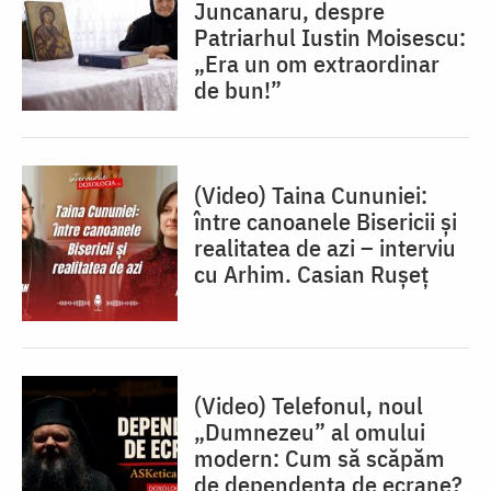
Juncanaru, despre
Patriarhul Iustin Moisescu:
„Era un om extraordinar
de bun!”
(Video) Taina Cununiei:
între canoanele Bisericii și
realitatea de azi – interviu
cu Arhim. Casian Rușeț
(Video) Telefonul, noul
„Dumnezeu” al omului
modern: Cum să scăpăm
de dependența de ecrane?