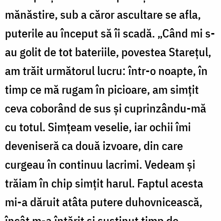
mănăstire, sub a căror ascultare se afla,
puterile au început să îi scadă. „Când mi s-
au golit de tot bateriile, povestea Starețul,
am trăit următorul lucru: într-o noapte, în
timp ce mă rugam în picioare, am simțit
ceva coborând de sus și cuprinzându-mă
cu totul. Simțeam veselie, iar ochii îmi
deveniseră ca două izvoare, din care
curgeau în continuu lacrimi. Vedeam și
trăiam în chip simțit harul. Faptul acesta
mi-a dăruit atâta putere duhovnicească,
încât m-a întărit și susținut timp de