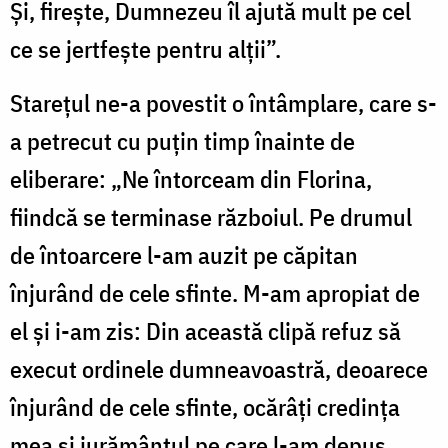
Și, firește, Dumnezeu îl ajută mult pe cel
ce se jertfește pentru alții”.
Starețul ne-a povestit o întâmplare, care s-
a petrecut cu puțin timp înainte de
eliberare: „Ne întorceam din Florina,
fiindcă se terminase războiul. Pe drumul
de întoarcere l-am auzit pe căpitan
înjurând de cele sfinte. M-am apropiat de
el și i-am zis: Din această clipă refuz să
execut ordinele dumneavoastră, deoarece
înjurând de cele sfinte, ocărâți credința
mea și jurământul pe care l-am depus