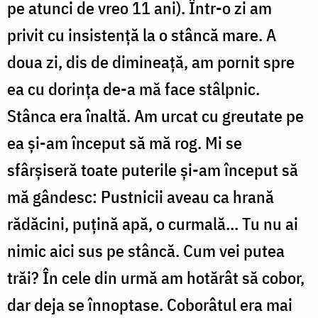
pe atunci de vreo 11 ani). Într-o zi am
privit cu insistență la o stâncă mare. A
doua zi, dis de dimineață, am pornit spre
ea cu dorința de-a mă face stâlpnic.
Stânca era înaltă. Am urcat cu greutate pe
ea și-am început să mă rog. Mi se
sfârșiseră toate puterile și-am început să
mă gândesc: Pustnicii aveau ca hrană
rădăcini, puțină apă, o curmală… Tu nu ai
nimic aici sus pe stâncă. Cum vei putea
trăi? În cele din urmă am hotărât să cobor,
dar deja se înnoptase. Coborâtul era mai