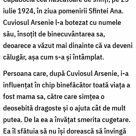
iulie 1924, în ziua pomenirii Sfintei Ana.
Cuviosul Arsenie l-a botezat cu numele
său, însoțit de binecuvântarea sa,
deoarece a văzut mai dinainte că va deveni
călugăr, așa cum s-a și întâmplat.
Persoana care, după Cuviosul Arsenie, i-a
influențat în chip binefăcător toată viața a
fost mama sa, către care simțea o
deosebită dragoste și o ajuta cât de mult
putea. De la ea a învățat smerita cugetare.
Ea îl sfătuia să nu își dorească să învingă