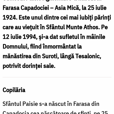
Paisie
Farasa Capadociei – Asia Mică, la 25 iulie
Aghioritul
1924. Este unul dintre cei mai iubiţi părinţi
care au vieţuit în Sfântul Munte Athos. Pe
12 iulie 1994, şi-a dat sufletul în mâinile
Domnului, fiind înmormântat la
mănăstirea din Suroti, lângă Tesalonic,
potrivit dorinţei sale.
Copilăria
Sfântul Paisie s-a născut în Farasa din
Capadocia cea născătoare de sfinți, pe 25