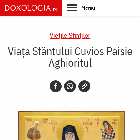
Skip
Meniu
to
main
Main
content
navigation
Vieţile Sfinţilor
Viața Sfântului Cuvios Paisie
Aghioritul