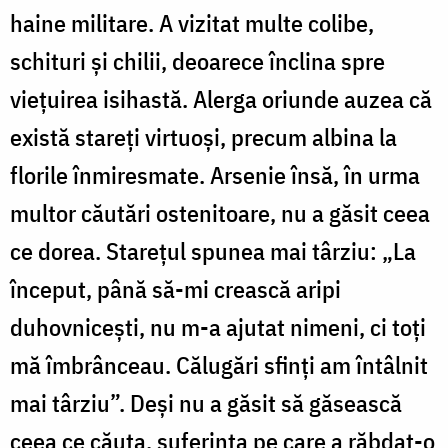
haine militare. A vizitat multe colibe,
schituri și chilii, deoarece înclina spre
viețuirea isihastă. Alerga oriunde auzea că
există stareți virtuoși, precum albina la
florile înmiresmate. Arsenie însă, în urma
multor căutări ostenitoare, nu a găsit ceea
ce dorea. Starețul spunea mai târziu: „La
început, până să-mi crească aripi
duhovnicești, nu m-a ajutat nimeni, ci toți
mă îmbrânceau. Călugări sfinți am întâlnit
mai târziu”. Deși nu a găsit să găsească
ceea ce căuta, suferința pe care a răbdat-o