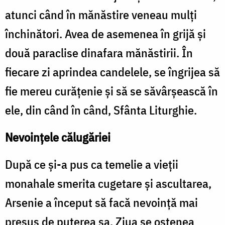
atunci când în mănăstire veneau mulți
închinători. Avea de asemenea în grijă și
două paraclise dinafara mănăstirii. În
fiecare zi aprindea candelele, se îngrijea să
fie mereu curățenie și să se săvârșească în
ele, din când în când, Sfânta Liturghie.
Nevoințele călugăriei
După ce și-a pus ca temelie a vieții
monahale smerita cugetare și ascultarea,
Arsenie a început să facă nevoință mai
presus de puterea sa. Ziua se ostenea