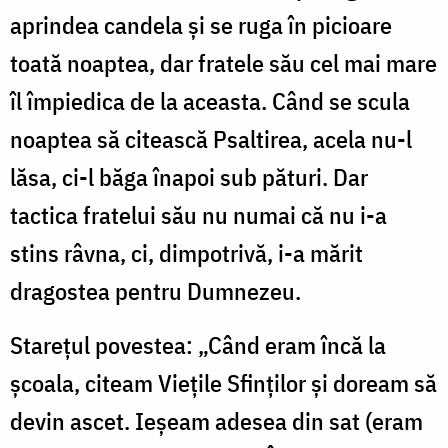
aprindea candela și se ruga în picioare
toată noaptea, dar fratele său cel mai mare
îl împiedica de la aceasta. Când se scula
noaptea să citească Psaltirea, acela nu-l
lăsa, ci-l băga înapoi sub pături. Dar
tactica fratelui său nu numai că nu i-a
stins râvna, ci, dimpotrivă, i-a mărit
dragostea pentru Dumnezeu.
Starețul povestea: „Când eram încă la
școala, citeam Viețile Sfinților și doream să
devin ascet. Ieșeam adesea din sat (eram