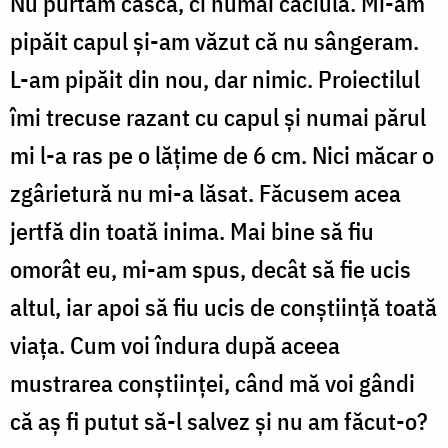
Nu purtam cască, ci numai căciulă. Mi-am
pipăit capul și-am văzut că nu sângeram.
L-am pipăit din nou, dar nimic. Proiectilul
îmi trecuse razant cu capul și numai părul
mi l-a ras pe o lățime de 6 cm. Nici măcar o
zgârietură nu mi-a lăsat. Făcusem acea
jertfă din toată inima. Mai bine să fiu
omorât eu, mi-am spus, decât să fie ucis
altul, iar apoi să fiu ucis de conștiință toată
viața. Cum voi îndura după aceea
mustrarea conștiinței, când mă voi gândi
că aș fi putut să-l salvez și nu am făcut-o?