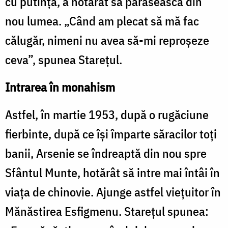
cu putință, a hotărât să părăsească din
nou lumea. „Când am plecat să mă fac
călugăr, nimeni nu avea să-mi reproșeze
ceva”, spunea Starețul.
Intrarea în monahism
Astfel, în martie 1953, după o rugăciune
fierbinte, după ce își împarte săracilor toți
banii, Arsenie se îndreaptă din nou spre
Sfântul Munte, hotărât să intre mai întâi în
viața de chinovie. Ajunge astfel viețuitor în
Mănăstirea Esfigmenu. Starețul spunea: