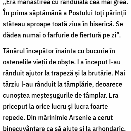
„Era mănăstirea cu rânduiala cea mai grea.
În prima săptămână a Postului toți părinții
stăteau aproape toată ziua în biserică. Se
dădea numai o farfurie de fiertură pe zi”.
Tânărul începător înainta cu bucurie în
ostenelile vieții de obște. La început l-au
rânduit ajutor la trapeză și la brutărie. Mai
târziu l-au rânduit la tâmplărie, deoarece
cunoștea meșteșugurile de tâmplar. Era
priceput la orice lucru și lucra foarte
repede. Din mărinimie Arsenie a cerut
binecuvântare ca să ajute și la arhondaric,