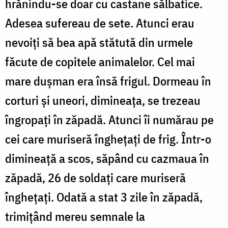
hrănindu-se doar cu castane sălbatice.
Adesea sufereau de sete. Atunci erau
nevoiți să bea apă stătută din urmele
făcute de copitele animalelor. Cel mai
mare dușman era însă frigul. Dormeau în
corturi și uneori, dimineața, se trezeau
îngropați în zăpadă. Atunci îi numărau pe
cei care muriseră înghețați de frig. Într-o
dimineață a scos, săpând cu cazmaua în
zăpadă, 26 de soldați care muriseră
înghețați. Odată a stat 3 zile în zăpadă,
trimițând mereu semnale la