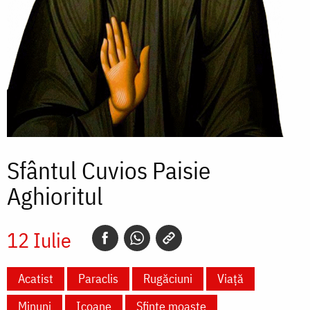
Sfântul Cuvios Paisie
Aghioritul
12 Iulie
Acatist
Paraclis
Rugăciuni
Viață
Minuni
Icoane
Sfinte moaște