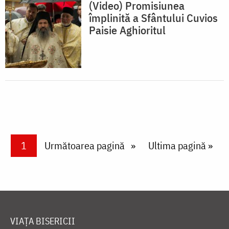
(Video) Promisiunea
împlinită a Sfântului Cuvios
Paisie Aghioritul
Paginare
Current page
1
Next page
Următoarea pagină
Last page
Ultima pagină »
VIAȚA BISERICII