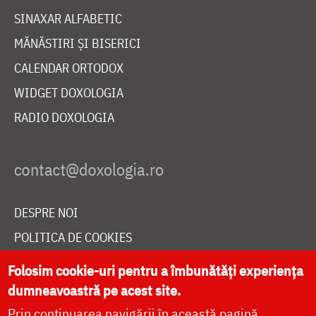
SINAXAR ALFABETIC
MĂNĂSTIRI ȘI BISERICI
CALENDAR ORTODOX
WIDGET DOXOLOGIA
RADIO DOXOLOGIA
DESPRE NOI
POLITICA DE COOKIES
DONEAZĂ ONLINE PENTRU CATEDRALA NAȚIONALĂ
Folosim cookie-uri pentru a îmbunătăți experiența
dumneavoastră pe acest site.
Prin continuarea navigării în această pagină
LIVE