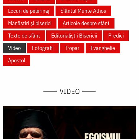
Locuri de pelerinaj
Sfântul Munte Athos
Mănăstiri și biserici
Articole despre sfânt
Texte de sfânt
Editorialiștii Bisericii
Predici
Video
Fotografii
Tropar
Evanghelie
Apostol
VIDEO