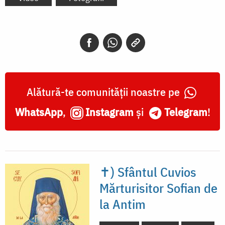
Alătură-te comunității noastre pe
WhatsApp
,
Instagram
și
Telegram
!
✝) Sfântul Cuvios
Mărturisitor Sofian de
la Antim