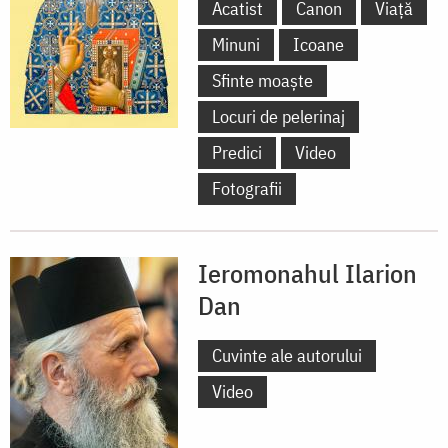
Acatist
Canon
Viață
Minuni
Icoane
Sfinte moaște
Locuri de pelerinaj
Predici
Video
Fotografii
Ieromonahul Ilarion
Dan
Cuvinte ale autorului
Video