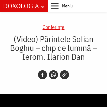
Skip
Meniu
to
main
Main
content
navigation
Conferințe
(Video) Părintele Sofian
Boghiu – chip de lumină –
Ierom. Ilarion Dan