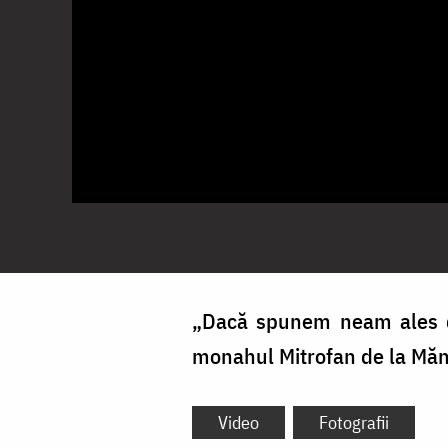
„Dacă spunem neam ales d
monahul Mitrofan de la Mănă
Video
Fotografii