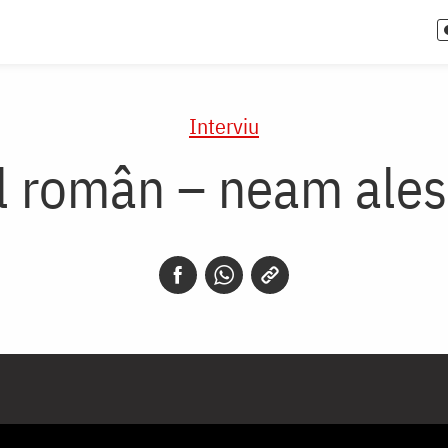
Interviu
ul român – neam ale