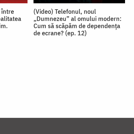
 între
(Video) Telefonul, noul
ealitatea
„Dumnezeu” al omului modern:
im.
Cum să scăpăm de dependența
de ecrane? (ep. 12)