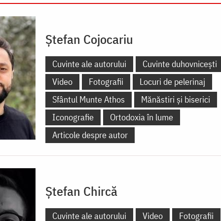
Ștefan Cojocariu
Cuvinte ale autorului
Cuvinte duhovnicești
Video
Fotografii
Locuri de pelerinaj
Sfântul Munte Athos
Mănăstiri și biserici
Iconografie
Ortodoxia în lume
Articole despre autor
Ștefan Chircă
Cuvinte ale autorului
Video
Fotografii