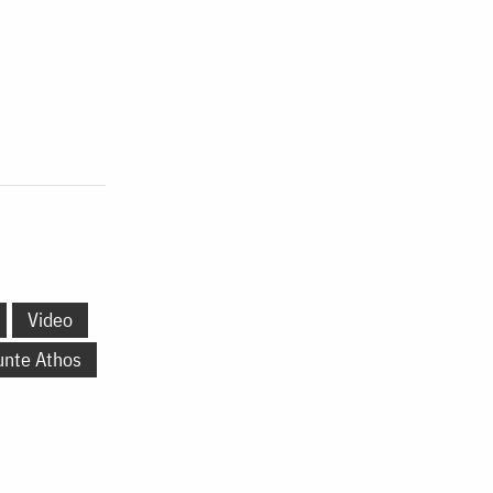
Video
unte Athos