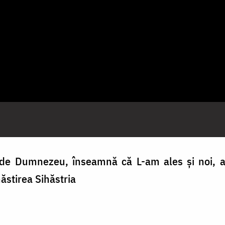
e Dumnezeu, înseamnă că L-am ales și noi, a
stirea Sihăstria