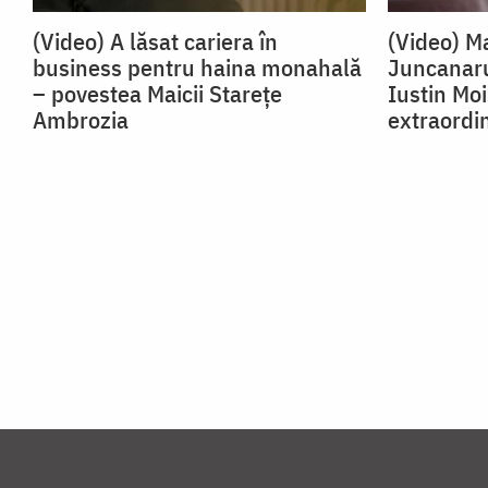
(Video) A lăsat cariera în
(Video) Ma
business pentru haina monahală
Juncanaru
– povestea Maicii Starețe
Iustin Mo
Ambrozia
extraordi