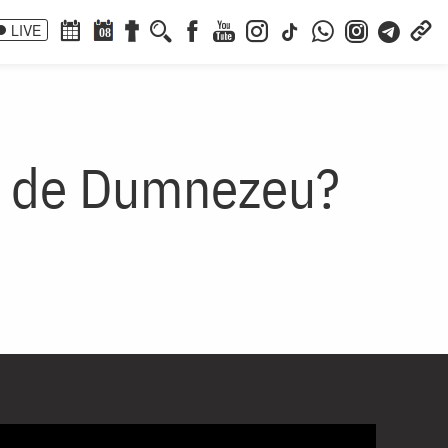
LIVE
08
s de Dumnezeu?