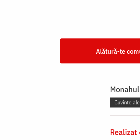
Alătură-te comu
Monahul
Cuvinte ale
Realizat