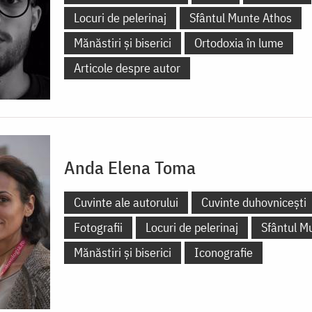
Locuri de pelerinaj
Sfântul Munte Athos
Mănăstiri și biserici
Ortodoxia în lume
Articole despre autor
Anda Elena Toma
Cuvinte ale autorului
Cuvinte duhovnicești
Fotografii
Locuri de pelerinaj
Sfântul M
Mănăstiri și biserici
Iconografie