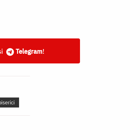
și
Telegram
!
biserici