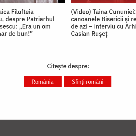
ica Filofteia
(Video) Taina Cununiei:
, despre Patriarhul
canoanele Bisericii și r
isescu: „Era un om
de azi – interviu cu Arh
nar de bun!”
Casian Rușeț
Citește despre:
România
Sfinți români