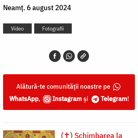
Neamț. 6 august 2024
Video
Fotografii
Alătură-te comunității noastre pe
WhatsApp
,
Instagram
și
Telegram
!
(✝) Schimbarea la