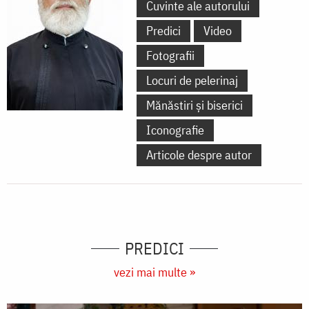
Cuvinte ale autorului
Predici
Video
Fotografii
Locuri de pelerinaj
Mănăstiri și biserici
Iconografie
Articole despre autor
PREDICI
vezi mai multe »