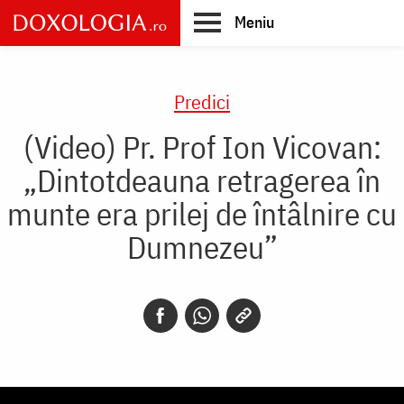
Skip
Meniu
to
main
Main
content
navigation
Predici
(Video) Pr. Prof Ion Vicovan:
„Dintotdeauna retragerea în
munte era prilej de întâlnire cu
Dumnezeu”