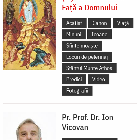
Față a Domnului
Acatist
Canon
Viață
Minuni
Icoane
Sfinte moaște
Locuri de pelerinaj
Sfântul Munte Athos
Predici
Video
Fotografii
Pr. Prof. Dr. Ion
Vicovan