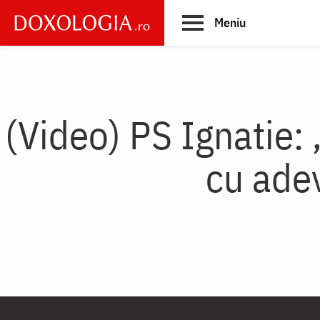
Skip
Meniu
to
main
Main
content
navigation
(Video) PS Ignatie:
cu ade