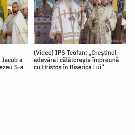
e
(Video) IPS Teofan: „Creștinul
 Iacob a
adevărat călătorește împreună
nezeu S-a
cu Hristos în Biserica Lui”