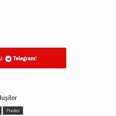
și
Telegram
!
Hușilor
Predici