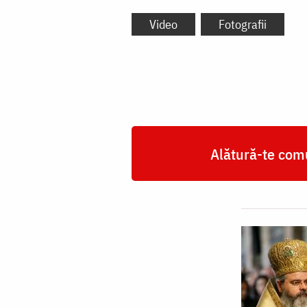
Video
Fotografii
Alătură-te comu