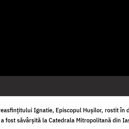
easfințitului Ignatie, Episcopul Hușilor
,
rostit în
e a fost săvârșită la Catedrala Mitropolitană din Iaș