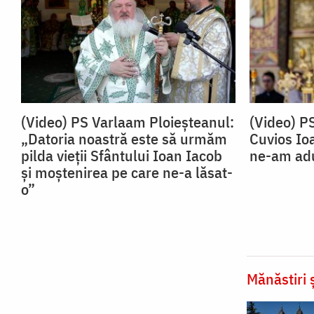
(Video) PS Varlaam Ploieșteanul:
(Video) P
„Datoria noastră este să urmăm
Cuvios Io
pilda vieții Sfântului Ioan Iacob
ne-am adu
și moștenirea pe care ne-a lăsat-
o”
Mănăstiri ș