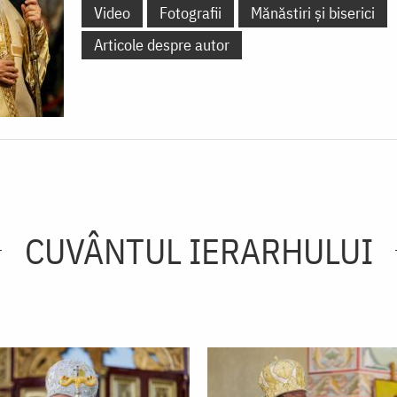
Video
Fotografii
Mănăstiri și biserici
Articole despre autor
CUVÂNTUL IERARHULUI