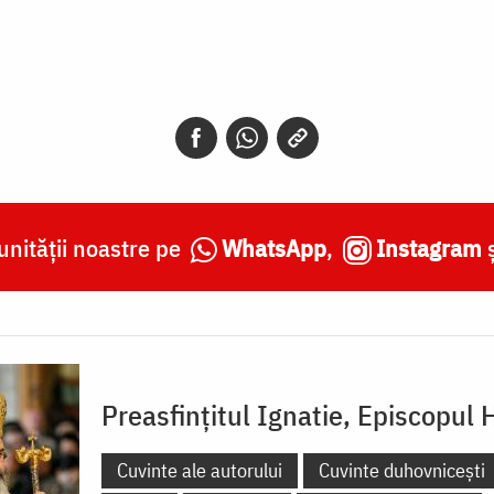
nității noastre pe
WhatsApp
,
Instagram
Preasfințitul Ignatie, Episcopul 
Cuvinte ale autorului
Cuvinte duhovnicești