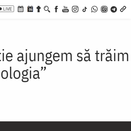
LIVE
06
tie ajungem să trăim
ologia”