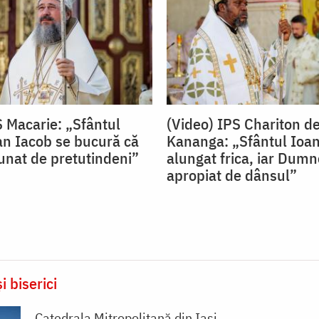
S Macarie: „Sfântul
(Video) IPS Chariton d
an Iacob se bucură că
Kananga: „Sfântul Ioan
nat de pretutindeni”
alungat frica, iar Dum
apropiat de dânsul”
i biserici
Catedrala Mitropolitană din Iaşi