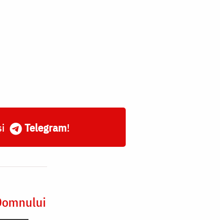
și
Telegram
!
 Domnului