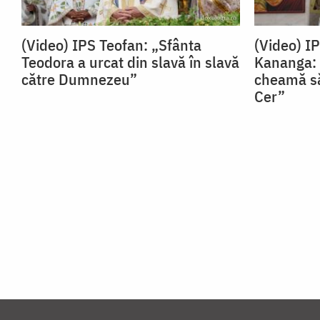
(Video) IPS Teofan: „Sfânta
(Video) I
Teodora a urcat din slavă în slavă
Kananga: 
către Dumnezeu”
cheamă să
Cer”