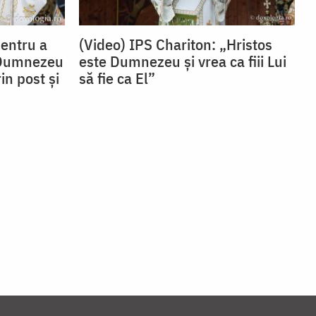
Pentru a
(Video) IPS Chariton: „Hristos
 Dumnezeu
este Dumnezeu și vrea ca fiii Lui
in post și
să fie ca El”