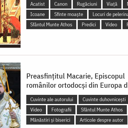
Acatist
Canon
Rugăciuni
Viață
Icoane
Sfinte moaște
Locuri de pelerin
Sfântul Munte Athos
Predici
Video
Preasfințitul Macarie, Episcopul
românilor ortodocși din Europa 
Cuvinte ale autorului
Cuvinte duhovnicești
Video
Fotografii
Sfântul Munte Athos
Mănăstiri și biserici
Articole despre autor