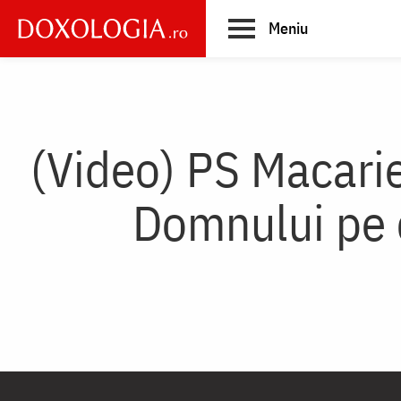
Skip
Meniu
to
main
Main
content
navigation
(Video) PS Macarie
Domnului pe c