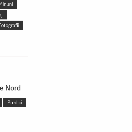
Minuni
aj
Fotografii
de Nord
Predici