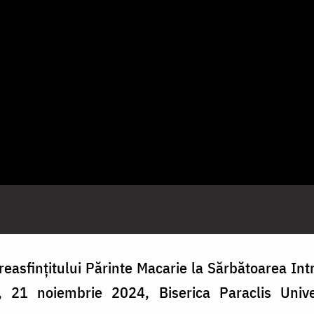
reasfințitului Părinte Macarie la Sărbătoarea
Int
21 noiembrie 2024, Biserica Paraclis Univer