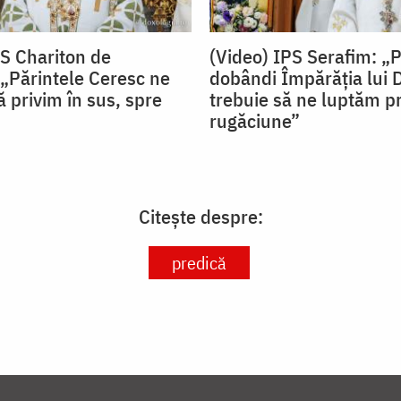
PS Chariton de
(Video) IPS Serafim: „
„Părintele Ceresc ne
dobândi Împărăția lui
 privim în sus, spre
trebuie să ne luptăm pr
rugăciune”
Citește despre:
predică