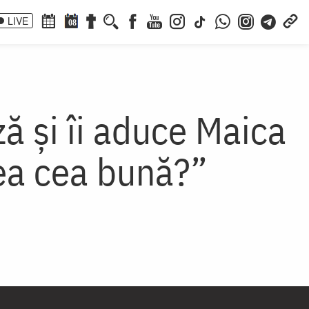
LIVE
08
ă și îi aduce Maica
lea cea bună?”