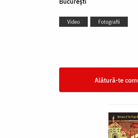
București
Video
Fotografii
Alătură-te comu