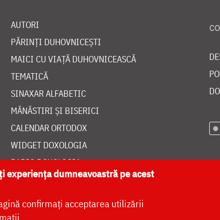
AUTORI
PĂRINȚI DUHOVNICEȘTI
DE
MAICI CU VIAȚĂ DUHOVNICEASCĂ
PO
TEMATICĂ
DO
SINAXAR ALFABETIC
MĂNĂSTIRI ȘI BISERICI
CALENDAR ORTODOX
WIDGET DOXOLOGIA
RADIO DOXOLOGIA
ăți experiența dumneavoastră pe acest
agină confirmați acceptarea utilizării
mații