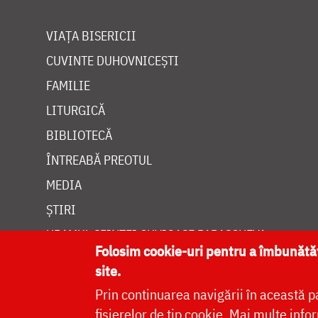
VIAȚA BISERICII
CUVINTE DUHOVNICEȘTI
FAMILIE
LITURGICĂ
BIBLIOTECĂ
ÎNTREABĂ PREOTUL
MEDIA
ȘTIRI
HRAMUL SFINTEI CUVIOASE PARASCHEVA
Folosim cookie-uri pentru a îmbunăt
site.
Prin continuarea navigării în această p
fișierelor de tip cookie.
Mai multe infor