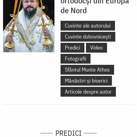
ortodocși din Europa
de Nord
Cuvinte ale autorului
Cuvinte duhovnicești
Predici
Video
Fotografii
Sfântul Munte Athos
Mănăstiri și biserici
Articole despre autor
PREDICI