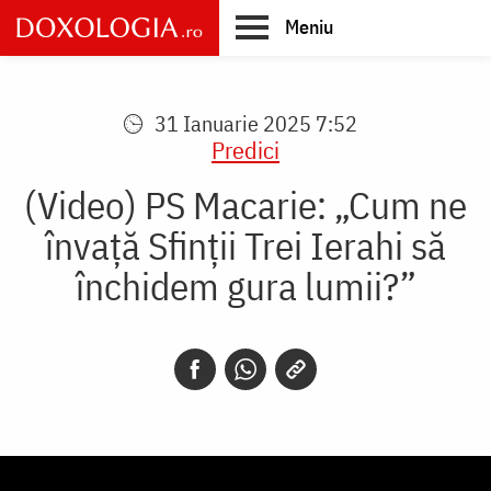
Skip
Meniu
to
main
Main
content
navigation
31 Ianuarie 2025 7:52
Predici
(Video) PS Macarie: „Cum ne
învață Sfinții Trei Ierahi să
închidem gura lumii?”