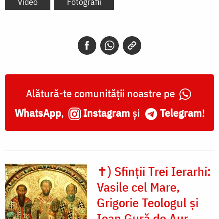
Video
Fotografii
Alătură-te comunității noastre pe
WhatsApp
,
Instagram
și
Telegram
!
✝) Sfinții Trei Ierarhi:
Vasile cel Mare,
Grigorie Teologul și
Ioan Gură de Aur