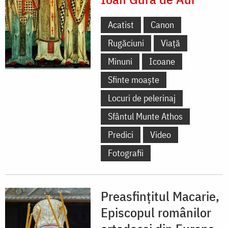
Acatist
Canon
Rugăciuni
Viață
Minuni
Icoane
Sfinte moaște
Locuri de pelerinaj
Sfântul Munte Athos
Predici
Video
Fotografii
Preasfințitul Macarie,
Episcopul românilor