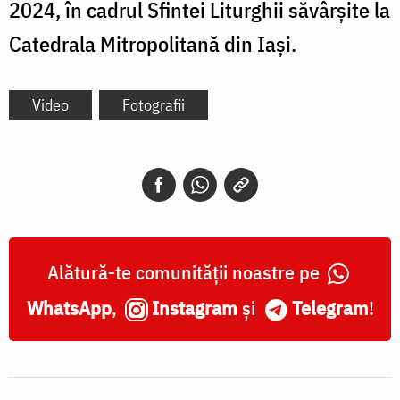
2024, în cadrul Sfintei Liturghii săvârșite la
Catedrala Mitropolitană din Iași.
Video
Fotografii
Alătură-te comunității noastre pe
WhatsApp
,
Instagram
și
Telegram
!