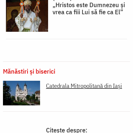
„Hristos este Dumnezeu și
vrea ca fiii Lui să fie ca El”
Mănăstiri și biserici
Catedrala Mitropolitană din Iaşi
Citește despre: