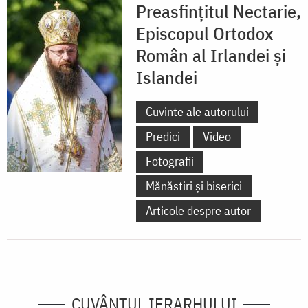
Preasfințitul Nectarie,
Episcopul Ortodox
Român al Irlandei și
Islandei
Cuvinte ale autorului
Predici
Video
Fotografii
Mănăstiri și biserici
Articole despre autor
CUVÂNTUL IERARHULUI