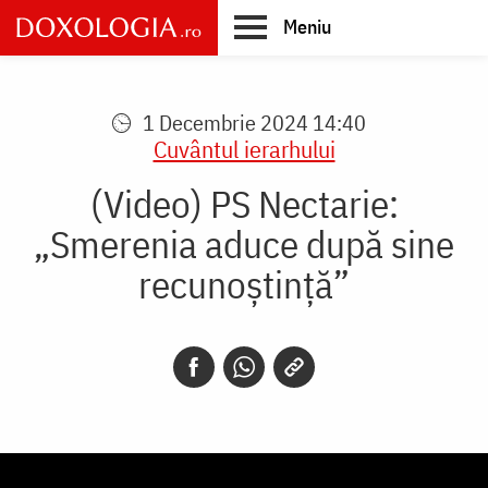
Skip
Meniu
to
main
Main
content
navigation
1 Decembrie 2024 14:40
Cuvântul ierarhului
(Video) PS Nectarie:
„Smerenia aduce după sine
recunoștință”