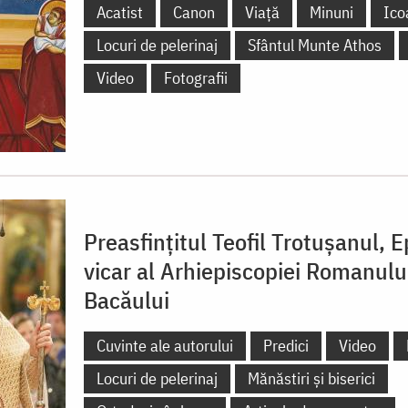
Acatist
Canon
Viață
Minuni
Ico
Locuri de pelerinaj
Sfântul Munte Athos
Video
Fotografii
Preasfințitul Teofil Trotușanul, 
vicar al Arhiepiscopiei Romanului
Bacăului
Cuvinte ale autorului
Predici
Video
Locuri de pelerinaj
Mănăstiri și biserici