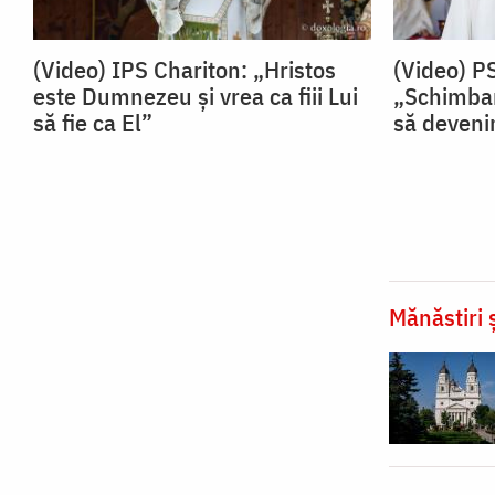
(Video) IPS Chariton: „Hristos
(Video) P
este Dumnezeu și vrea ca fiii Lui
„Schimbar
să fie ca El”
să devenim
Mănăstiri ș