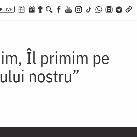
LIVE
07
im, Îl primim pe
ului nostru”