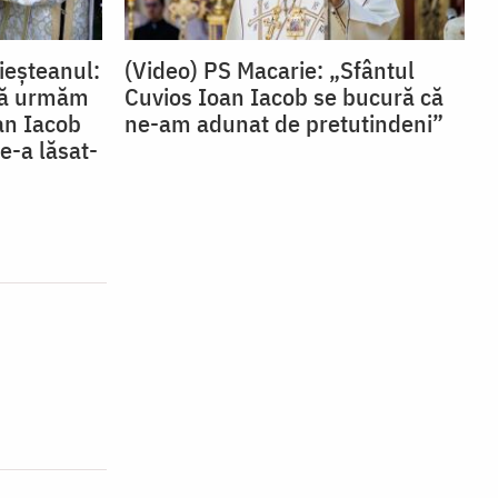
ieșteanul:
(Video) PS Macarie: „Sfântul
 să urmăm
Cuvios Ioan Iacob se bucură că
oan Iacob
ne-am adunat de pretutindeni”
e-a lăsat-