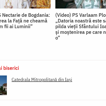
S Nectarie de Bogdania:
(Video) PS Varlaam Plo
ea la Față ne cheamă
„Datoria noastră este
 fii ai Luminii”
pilda vieții Sfântului I
și moștenirea pe care n
o”
i biserici
Catedrala Mitropolitană din Iaşi