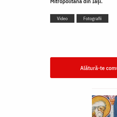
Mitropolitană din Iași.
Video
Fotografii
Alătură-te comu