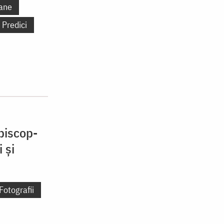
ane
Predici
Episcop-
 și
Fotografii