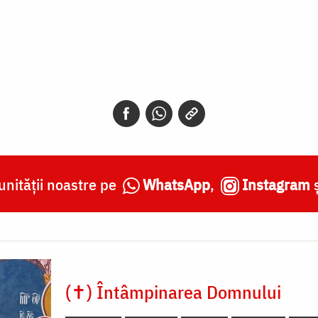
nității noastre pe
WhatsApp
,
Instagram
(✝) Întâmpinarea Domnului